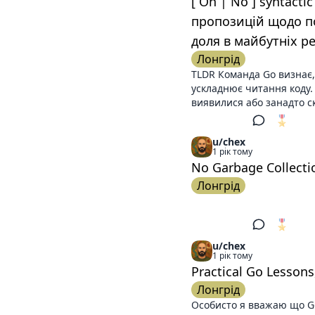
[ On | No ] syntacti
пропозицій щодо по
доля в майбутніх ре
Лонгрід
TLDR Команда Go визнає,
ускладнює читання коду. 
виявилися або занадто ск
🎖️
1
u/chex
1 рік тому
No Garbage Collecti
Лонгрід
🎖️
1
u/chex
1 рік тому
Practical Go Lesson
Лонгрід
Особисто я вважаю що Go