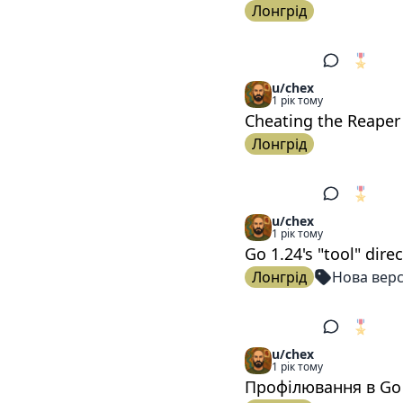
Лонгрід
🎖️
1
u/chex
1 рік тому
Cheating the Reaper
Лонгрід
🎖️
1
u/chex
1 рік тому
Go 1.24's "tool" direc
Лонгрід
Нова верс
🎖️
1
u/chex
1 рік тому
Профілювання в Gо