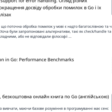
c support for error handling. Огляд різних
кращення досвіду обробки помилок в Go і їх
лізах
 що поточна обробка помилок у мові є надто багатослівною та ч
Хоча були запропоновані альтернативи, такі як check/handle та 
ладними, або не відповідали філософії ...
on in Go: Performance Benchmarks
s, безкоштовна онлайн книга по Go (англійською)
 вивчати, маючи базове розуміння в програмуванні має сенс