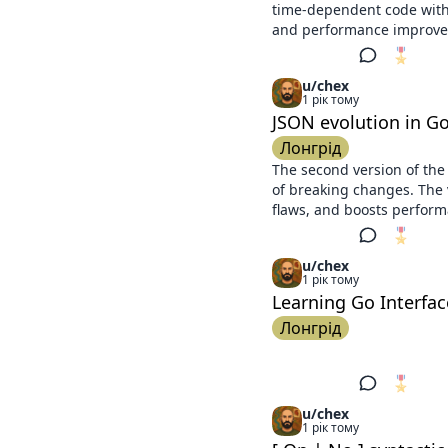
time-dependent code with 
and performance improve
🎖️
1
u/chex
1 рік тому
JSON evolution in Go
Лонгрід
The second version of the 
of breaking changes. The 
flaws, and boosts performa
🎖️
1
u/chex
1 рік тому
Learning Go Interfa
Лонгрід
🎖️
1
u/chex
1 рік тому