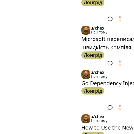
Лонгрід
🎖️
2
u/chex
1 рік тому
Microsoft переписал
швидкість компіляц
Лонгрід
🎖️
1
u/chex
1 рік тому
Go Dependency Injec
Лонгрід
🎖️
1
u/chex
1 рік тому
How to Use the New t