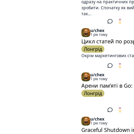
одразу на практичних при
зробити. Спочатку як вий
так...
🎖️
1
u/chex
1 рік тому
Цикл статей по роз
Лонгрід
Окрім маркетингових стат
🎖️
1
u/chex
1 рік тому
Арени пам’яті в Go
Лонгрід
🎖️
1
u/chex
1 рік тому
Graceful Shutdown in