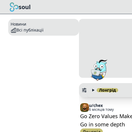
soul
Новини
Всі публікації
Лонгрід
u/chex
6 місяців тому
Go Zero Values Make 
Go in some depth