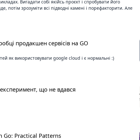
кладах. Вигадати собі якійсь проєкт і спробувати його
де, потім зрозуміти всі підводні камені і порефакторити. Але
робці продакшен сервісів на GO
ей як використовувати google cloud і є нормальні :)
: експеримент, що не вдався
 Go: Practical Patterns