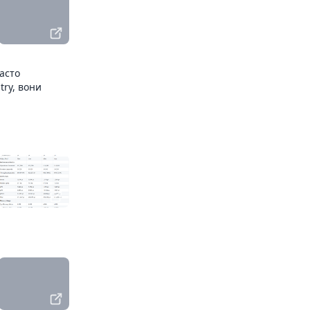
асто
try, вони