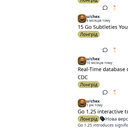
Лонгрід
🎖️
2
u/chex
9 місяців тому
15 Go Subtleties Yo
Лонгрід
🎖️
1
u/chex
10 місяців тому
Real-Time database 
CDC
Лонгрід
🎖️
1
u/chex
1 рік тому
Go 1.25 interactive t
Лонгрід
Нова верс
Go 1.25 introduces signif