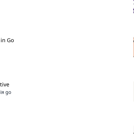
 in Go
tive
ія go