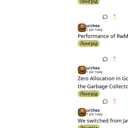
Лонгрід
🎖️
1
u/chex
1 рік тому
Performance of RwMu
Лонгрід
🎖️
1
u/chex
1 рік тому
Zero Allocation in 
the Garbage Collect
Лонгрід
🎖️
1
u/chex
1 рік тому
We switched from Jav