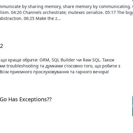
ommunicate by sharing memory, share memory by communicating. 
lism. 04:20 Channels orchestrate; mutexes serialize. 05:17 The big
abstraction. 06:25 Make the z...
#2
а що краще обрати: ORM, SQL Builder чи Raw SQL. Також
ми troubleshooting та думками стосовно того, що робити з
. Всім приємного прослуховування та гарного вечора!
Go Has Exceptions??