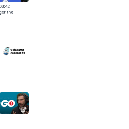
03:42
ger the