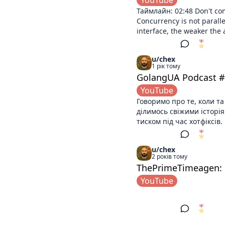
YouTube
Таймлайн: 02:48 Don't c
Concurrency is not paralle
interface, the weaker the 
🎖️
1
u/chex
1 рік тому
GolangUA Podcast 
YouTube
Говоримо про те, коли т
ділимось свіжими історія
тиском під час хотфіксів
🎖️
1
u/chex
2 років тому
ThePrimeTimeagen: 
YouTube
🎖️
1