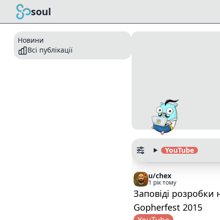
soul
Новини
Всі публікації
YouTube
u/chex
1 рік тому
Заповіді розробки 
Gopherfest 2015