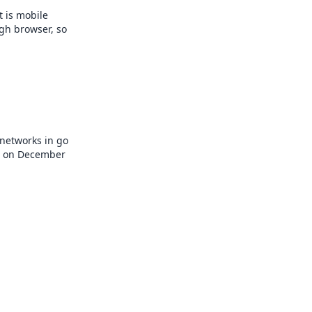
t is mobile
ugh browser, so
 networks in go
it on December