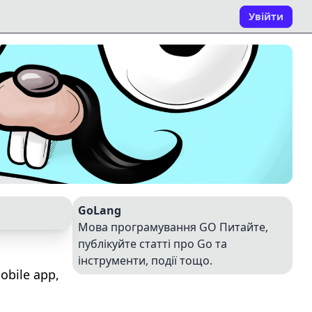
Увійти
GoLang
Мова програмування GO Питайте,
публікуйте статті про Go та
інструменти, події тощо.
mobile app,