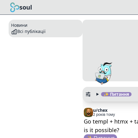
soul
Новини
Всі публікації
✨ Питання
u/chex
2 років тому
Go templ + htmx + ta
is it possible?