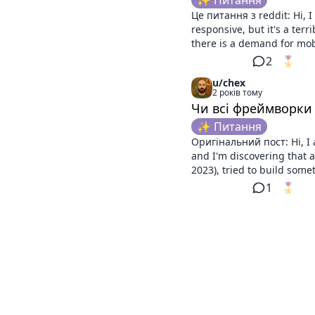
✨ Питання
Це питання з reddit: Hi, I
responsive, but it's a ter
there is a demand for mobi
2
🎖️
1
u/chex
2 років тому
Чи всі фреймворки
✨ Питання
Оригінальний пост: Hi, I 
and I'm discovering that 
2023), tried to build somet
1
🎖️
1