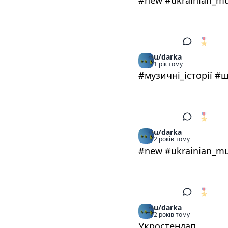
#new #ukrainian_m
🎖️
1
u/darka
1 рік тому
#музичні_історії 
🎖️
1
u/darka
2 років тому
#new #ukrainian_m
🎖️
0
u/darka
2 років тому
Укростендап