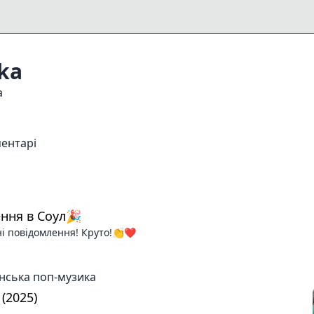
ka
a
ентарі
ння в Соул🎉
ні повідомлення! Круто!👏❤️
нська поп-музика
(2025)