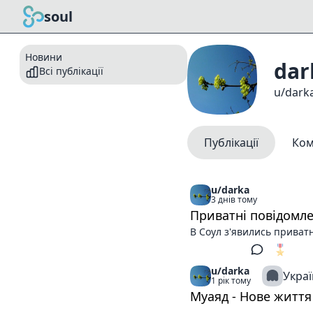
soul
Новини
dar
Всі публікації
u/dark
Публікації
Ком
u/darka
3 днів тому
Приватні повідомле
В Соул з'явились приват
🎖️
1
u/darka
Украї
1 рік тому
Муаяд - Нове життя 