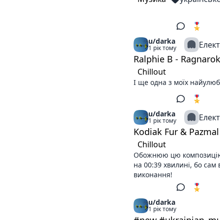
🎖️ 10
2
u/darka
Елек
1 рік тому
Ralphie B - Ragnarok
Chillout
І ще одна з моїх найулю
🎖️ 2
1
u/darka
Елек
1 рік тому
Kodiak Fur & Pazmal -
Chillout
Обожнюю цю композицію!
на 00:39 хвилині, бо сам
виконання!
🎖️ 2
1
u/darka
1 рік тому