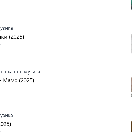
музика
ки (2025)
е
нська поп-музика
- Мамо (2025)
музика
2025)
е