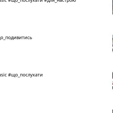
usic #що_послухати #для_настрою
#що_подивитись
usic #що_послухати