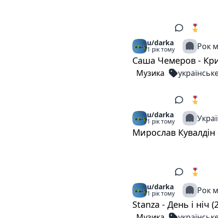
🎖️ 5
1
u/darka
Рок 
1 рік тому
Саша Чемеров - Кри
Музика
українськ
🎖️ 5
1
u/darka
Украї
1 рік тому
Мирослав Кувалдін 
🎖️ 5
2
u/darka
Рок 
1 рік тому
Stanza - День і ніч (
Музика
українськ