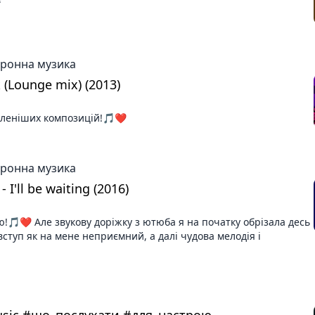
тронна музика
 (Lounge mix) (2013)
бленіших композицій!🎵❤️
тронна музика
 I'll be waiting (2016)
❤️ Але звукову доріжку з ютюба я на початку обрізала десь
 вступ як на мене неприємний, а далі чудова мелодія і