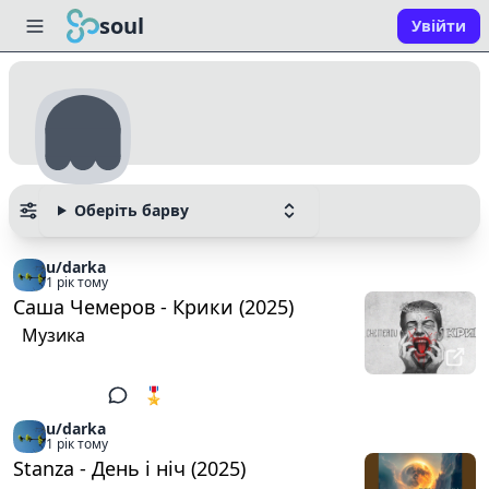
soul
Увійти
Оберіть барву
u/darka
1 рік тому
Саша Чемеров - Крики (2025)
Музика
🎖️ 5
1
u/darka
1 рік тому
Stanza - День і ніч (2025)