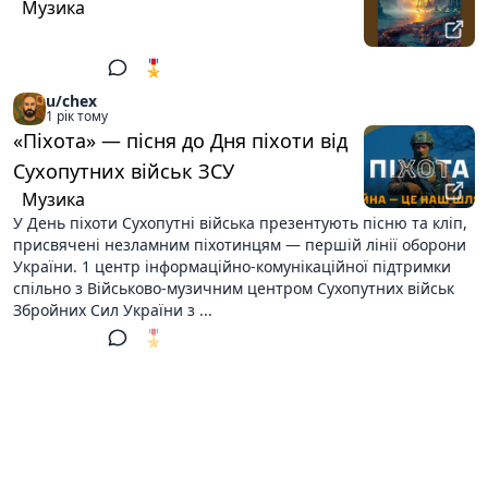
Музика
🎖️ 10
2
u/chex
1 рік тому
«Піхота» — пісня до Дня піхоти від
Сухопутних військ ЗСУ
Музика
У День піхоти Сухопутні війська презентують пісню та кліп,
присвячені незламним піхотинцям — першій лінії оборони
України. 1 центр інформаційно-комунікаційної підтримки
спільно з Військово-музичним центром Сухопутних військ
Збройних Сил України з ...
🎖️
2