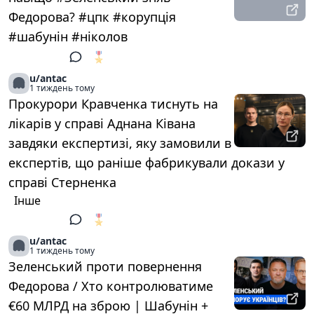
Федорова? #цпк #корупція
#шабунін #ніколов
🎖️
1
u/antac
1 тиждень тому
Прокурори Кравченка тиснуть на
лікарів у справі Аднана Ківана
завдяки експертизі, яку замовили в
експертів, що раніше фабрикували докази у
справі Стерненка
Інше
🎖️
1
u/antac
1 тиждень тому
Зеленський проти повернення
Федорова / Хто контролюватиме
€60 МЛРД на зброю | Шабунін +