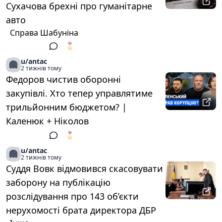
Сухачова брехні про гуманітарне
авто
Справа Шабуніна
🎖️
1
u/antac
2 тижнів тому
Федоров чистив оборонні
закупівлі. Хто тепер управлятиме
трильйонним бюджетом? |
Каленюк + Ніколов
🎖️
1
u/antac
2 тижнів тому
Суддя Вовк відмовився скасовувати
заборону на публікацію
розслідування про 143 об’єкти
нерухомості брата директора ДБР