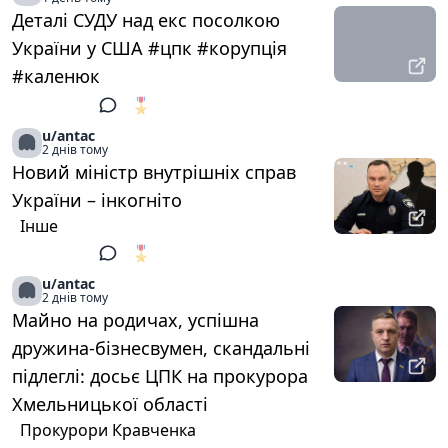
Деталі СУДУ над екс посолкою
України у США #цпк #корупція
#каленюк
🎖️
1
u/antac
2 днів тому
Новий міністр внутрішніх справ
України – інкогніто
Інше
🎖️
1
u/antac
2 днів тому
Майно на родичах, успішна
дружина-бізнесвумен, скандальні
підлеглі: досьє ЦПК на прокурора
Хмельницької області
Прокурори Кравченка