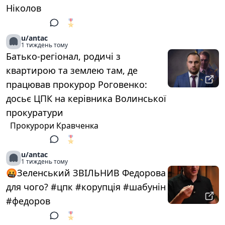
Ніколов
🎖️
1
u/antac
1 тиждень тому
Батько-регіонал, родичі з
квартирою та землею там, де
працював прокурор Роговенко:
досьє ЦПК на керівника Волинської
прокуратури
Прокурори Кравченка
🎖️
1
u/antac
1 тиждень тому
🤬Зеленський ЗВІЛЬНИВ Федорова
для чого? #цпк #корупція #шабунін
#федоров
🎖️
1