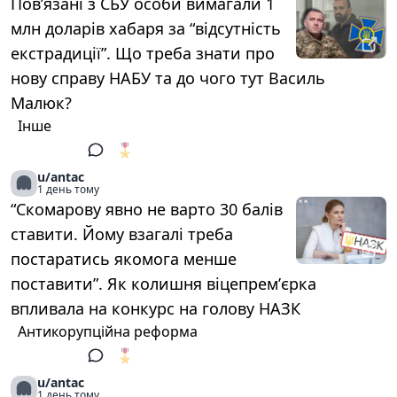
Повʼязані з СБУ особи вимагали 1
млн доларів хабаря за “відсутність
екстрадиції”. Що треба знати про
нову справу НАБУ та до чого тут Василь
Малюк?
Інше
🎖️
1
u/antac
1 день тому
“Скомарову явно не варто 30 балів
ставити. Йому взагалі треба
постаратись якомога менше
поставити”. Як колишня віцепремʼєрка
впливала на конкурс на голову НАЗК
Антикорупційна реформа
🎖️
1
u/antac
1 день тому