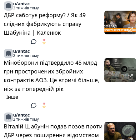
u/antac
2 тижнів тому
ДБР саботує реформу? / Як 49
слідчих фабрикують справу
Шабуніна | Каленюк
🎖️
1
u/antac
2 тижнів тому
Міноборони підтвердило 45 млрд
грн прострочених збройних
контрактів АОЗ. Це втричі більше,
ніж за попередній рік
Інше
🎖️
1
u/antac
2 тижнів тому
Віталій Шабунін подав позов проти
ДБР через поширення відомством