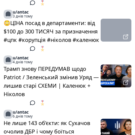
🎖️
1
u/antac
3 днів тому
😳ЦІНА посад в департаменти: від
$100 до 300 ТИСЯЧ за призначення
#цпк #корупція #ніколов #каленюк
🎖️
1
u/antac
4 днів тому
Трамп знову ПЕРЕДУМАВ щодо
Patriot / Зеленський змінив Уряд —
лишив старі СХЕМИ | Каленюк +
Ніколов
🎖️
1
u/antac
6 днів тому
Не лише 143 об‘єкти: як Сухачов
очолив ДБР і чому боїться