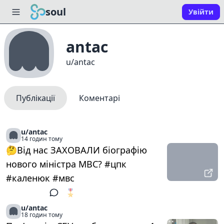
soul
Увійти
antac
u/antac
Публікації
Коментарі
u/antac
14 годин тому
🤔Від нас ЗАХОВАЛИ біографію
нового міністра МВС? #цпк
#каленюк #мвс
🎖️
1
u/antac
18 годин тому