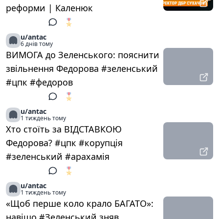
реформи | Каленюк
🎖️
1
u/antac
6 днів тому
ВИМОГА до Зеленського: пояснити
звільнення Федорова #зеленський
#цпк #федоров
🎖️
1
u/antac
1 тиждень тому
Хто стоїть за ВІДСТАВКОЮ
Федорова? #цпк #корупція
#зеленський #арахамія
🎖️
1
u/antac
1 тиждень тому
«Щоб перше коло крало БАГАТО»:
навіщо #Зеленський зняв