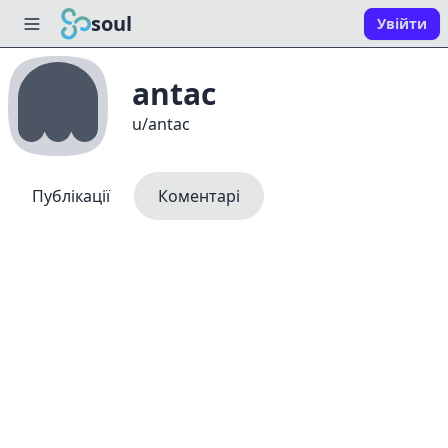
soul
Увійти
antac
u/antac
Публікації
Коментарі