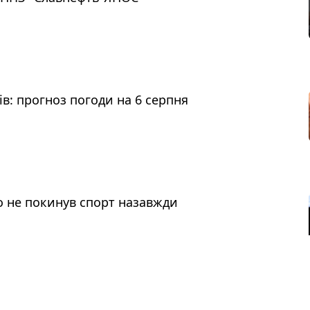
ів: прогноз погоди на 6 серпня
о не покинув спорт назавжди
женні дитини: яку підтримку передбачив уряд у