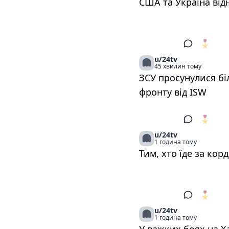
США та Україна ві
🎖️
1
u/24tv
45 хвилин тому
ЗСУ просунулися біл
фронту від ISW
🎖️
1
u/24tv
1 година тому
Тим, хто їде за ко
🎖️
1
u/24tv
1 година тому