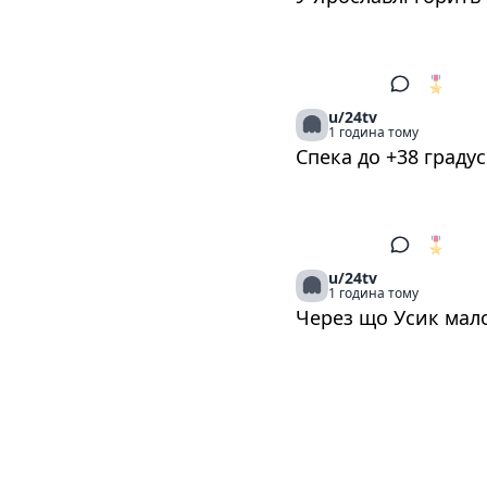
🎖️
1
u/24tv
1 година тому
Спека до +38 градус
🎖️
1
u/24tv
1 година тому
Через що Усик мал
🎖️
1
u/24tv
1 година тому
Допомога при народ