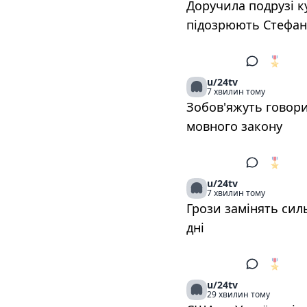
Доручила подрузі к
підозрюють Стефа
🎖️
1
u/24tv
7 хвилин тому
Зобов'яжуть говори
мовного закону
🎖️
1
u/24tv
7 хвилин тому
Грози замінять сил
дні
🎖️
1
u/24tv
29 хвилин тому