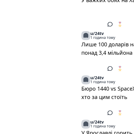
У важких боях на 
🎖️
1
u/24tv
1 година тому
Лише 100 доларів на
понад 3,4 мільйона
🎖️
1
u/24tv
1 година тому
Бюро 1440 vs SpaceX
хто за цим стоїть
🎖️
1
u/24tv
1 година тому
У Ярославлі горит