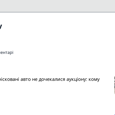
v
ентарі
ісковані авто не дочекалися аукціону: кому