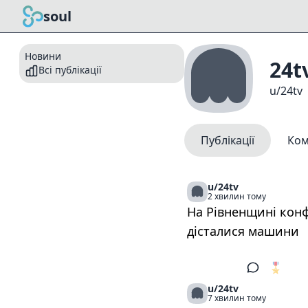
soul
Новини
24t
Всі публікації
u/24tv
Публікації
Ком
u/24tv
2 хвилин тому
На Рівненщині конф
дісталися машини
🎖️
1
u/24tv
7 хвилин тому