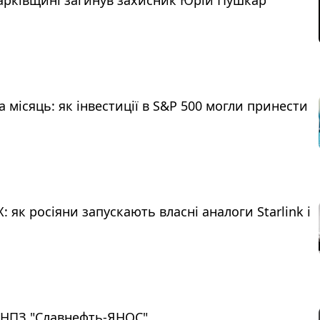
Харківщині загинув захисник Юрій Пушкар
 місяць: як інвестиції в S&P 500 могли принести
: як росіяни запускають власні аналоги Starlink і
ь НПЗ "Славнефть-ЯНОС"