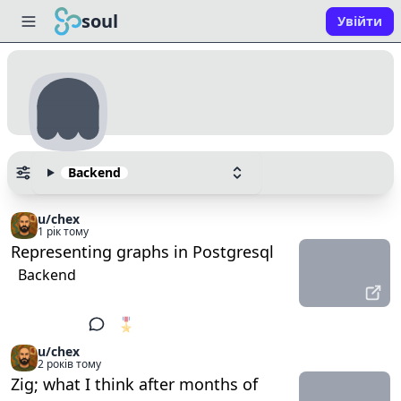
soul
Увійти
Backend
u/chex
1 рік тому
Representing graphs in Postgresql
Backend
🎖️
1
u/chex
2 років тому
Zig; what I think after months of