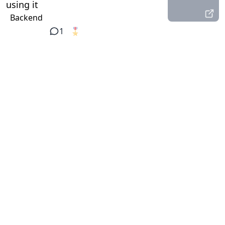
using it
Backend
1
🎖️
1