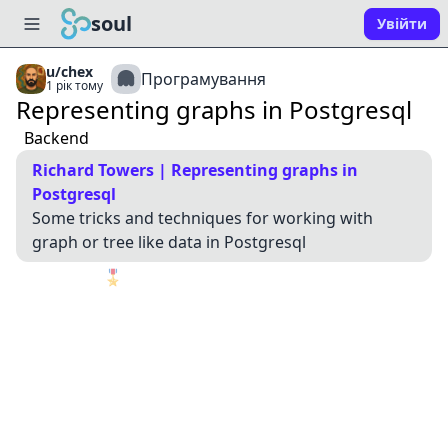
soul
Увійти
u/chex
Програмування
1 рік тому
Representing graphs in Postgresql
Backend
Richard Towers | Representing graphs in
Postgresql
Some tricks and techniques for working with
graph or tree like data in Postgresql
🎖️
1