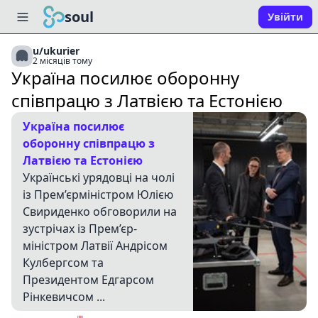
soul
Увійти
u/ukurier
2 місяців тому
Україна посилює оборонну
співпрацю з Латвією та Естонією
Україна посилює
оборонну співпрацю з
Латвією та Естонією
Українські урядовці на чолі
із Прем’єр­міністром Юлією
Свириденко обговорили на
зустрічах із Прем’єр­
міністром Латвії Андрісом
Кулбергсом та
Президентом Едгарсом
Рінкевичсом ...