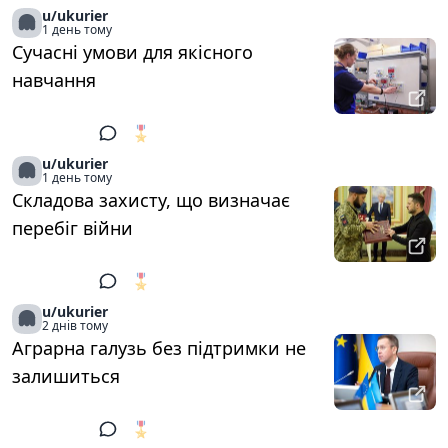
u/ukurier
1 день тому
Сучасні умови для якісного
навчання
🎖️
1
u/ukurier
1 день тому
Складова захисту, що визначає
перебіг війни
🎖️
1
u/ukurier
2 днів тому
Аграрна галузь без підтримки не
залишиться
🎖️
1