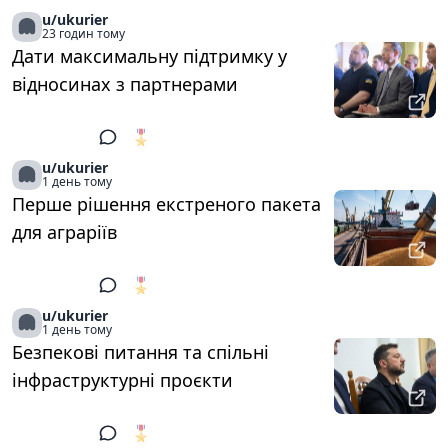
u/ukurier
23 годин тому
Дати максимальну підтримку у
відносинах з партнерами
🎖️
1
u/ukurier
1 день тому
Перше рішення екстреного пакета
для аграріїв
🎖️
1
u/ukurier
1 день тому
Безпекові питання та спільні
інфраструктурні проєкти
🎖️
1