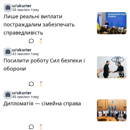
u/ukurier
38 хвилин тому
Лише реальні виплати
постраждалим забезпечать
справедливість
🎖️
1
u/ukurier
43 хвилин тому
Посилити роботу Сил безпеки і
оборони
🎖️
1
u/ukurier
49 хвилин тому
Дипломатія — сімейна справа
🎖️
1