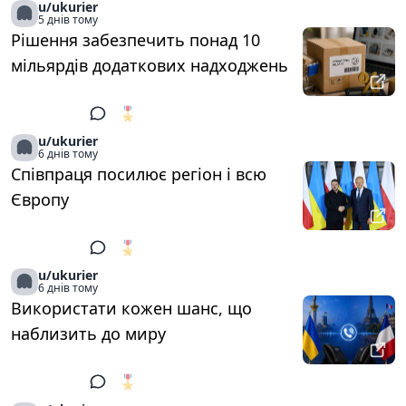
u/ukurier
5 днів тому
Рішення забезпечить понад 10
мільярдів додаткових надходжень
🎖️
1
u/ukurier
6 днів тому
Співпраця посилює регіон і всю
Європу
🎖️
1
u/ukurier
6 днів тому
Використати кожен шанс, що
наблизить до миру
🎖️
1