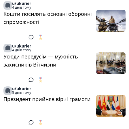
u/ukurier
4 днів тому
Кошти посилять основні оборонні
спроможності
🎖️
1
u/ukurier
4 днів тому
Усюди передусім — мужність
захисників Вітчизни
🎖️
1
u/ukurier
5 днів тому
Президент прийняв вірчі грамоти
🎖️
1