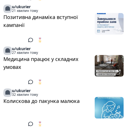
u/ukurier
21 хвилин тому
Позитивна динаміка вступної
кампанії
🎖️
1
u/ukurier
27 хвилин тому
Медицина працює у складних
умовах
🎖️
1
u/ukurier
32 хвилин тому
Колискова до пакунка малюка
🎖️
1