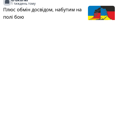
1 тиждень тому
Плюс обмін досвідом, набутим на
полі бою
🎖️
1
u/ukurier
1 тиждень тому
Своєчасно забезпечити необхідну
допомогу населенню
🎖️
1
u/ukurier
1 тиждень тому
Держава допомагає відбудуватися
🎖️
1
u/ukurier