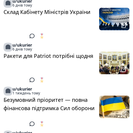
u/ukurier
6 днів тому
Склад Кабінету Міністрів України
🎖️
1
u/ukurier
6 днів тому
Ракети для Patriot потрібні щодня
🎖️
1
u/ukurier
1 тиждень тому
Безумовний пріоритет — повна
фінансова підтримка Сил оборони
🎖️
1
u/ukurier