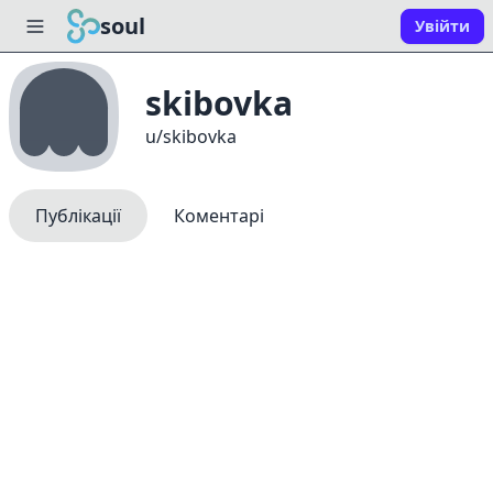
soul
Увійти
skibovka
u/skibovka
Публікації
Коментарі