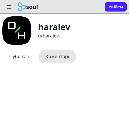
soul
Увійти
haraiev
u/haraiev
Публікації
Коментарі