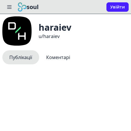
soul
Увійти
haraiev
u/haraiev
Публікації
Коментарі