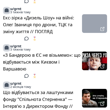
🎖️
1
u/grnt
3 тижнів тому
Екс-зірка «Дизель Шоу» на війні:
Олег Іваниця про дрони, ТЦК та
зміну життя // ПОГЛЯД
🎖️
1
u/grnt
3 тижнів тому
«З Бандерою в ЄС не візьмемо»: що
відбувається між Києвом і
Варшавою
🎖️
1
u/grnt
2 місяців тому
Що відбувається за лаштунками
фонду "Спільнота Стерненка" —
Інтерв'ю з Директором Фонду //