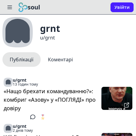
soul
Увійти
grnt
u/grnt
Публікації
Коментарі
u/grnt
13 годин тому
«Нащо брехати командуванню?»:
комбриг «Азову» у «ПОГЛЯДІ» про
довіру
🎖️
1
u/grnt
2 днів тому