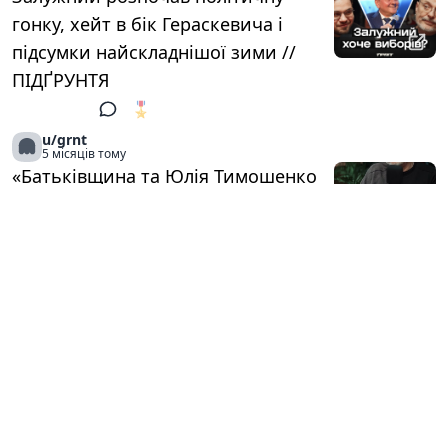
гонку, хейт в бік Гераскевича і
підсумки найскладнішої зими //
ПІДҐРУНТЯ
🎖️
1
u/grnt
5 місяців тому
«Батьківщина та Юлія Тимошенко
— зло номер два»
🎖️
1
u/grnt
5 місяців тому
«Тимошенко переконана, що НАБУ
і САП — це американський вплив
та втрата суверенітету»
🎖️
1
u/grnt