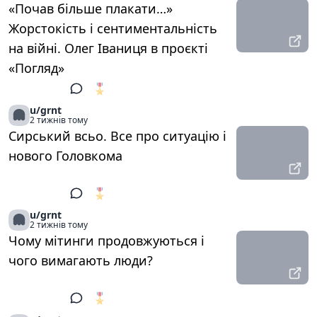
«Почав більше плакати…»
Жорстокість і сентиментальність
на війні. Олег Іваниця в проєкті
«Погляд»
🎖️
1
u/grnt
2 тижнів тому
Сирський всьо. Все про ситуацію і
нового Головкома
🎖️
1
u/grnt
2 тижнів тому
Чому мітинги продовжуються і
чого вимагають люди?
🎖️
1