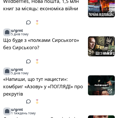
Wildberries, Нова пошта, 1,5 млн
книг за місяць: економіка війни
🎖️
1
u/grnt
5 днів тому
Що буде з «полками Сирського»
без Сирського?
🎖️
1
u/grnt
5 днів тому
«Напиши, що тут нацисти»:
комбриг «Азову» у «ПОГЛЯДІ» про
рекрутів
🎖️
1
u/grnt
1 тиждень тому