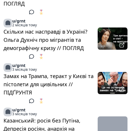
ПОГЛЯД
🎖️
1
u/grnt
2 місяців тому
Скільки нас насправді в Україні?
Ольга Духніч про мігрантів та
демографічну кризу // ПОГЛЯД
🎖️
1
u/grnt
3 місяців тому
Замах на Трампа, теракт у Києві та
пістолети для цивільних //
ПІДҐРУНТЯ
🎖️
1
u/grnt
3 місяців тому
Казанський: росія без Путіна,
Депресія росіян, анархія на