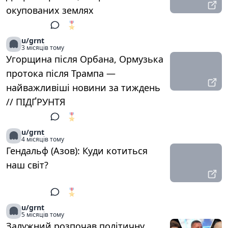
окупованих землях
🎖️
1
u/grnt
3 місяців тому
Угорщина після Орбана, Ормузька
протока після Трампа —
найважливіші новини за тиждень
// ПІДҐРУНТЯ
🎖️
1
u/grnt
4 місяців тому
Гендальф (Азов): Куди котиться
наш світ?
🎖️
1
u/grnt
5 місяців тому
Залужний розпочав політичну