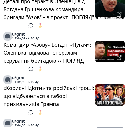
Деталі про теракт в Оленівці від
Богдана Грішенкова командира
бригади "Азов" - в проєкт "ПОГЛЯД"
🎖️
1
u/grnt
1 тиждень тому
Командир «Азову» Богдан «Пугач»:
Оленівка, відмова генералам і
керування бригадою // ПОГЛЯД
🎖️
1
u/grnt
1 тиждень тому
«Корисні ідіоти» та російські гроші:
що відбувається в таборі
прихильників Трампа
🎖️
1
u/grnt
1 тиждень тому