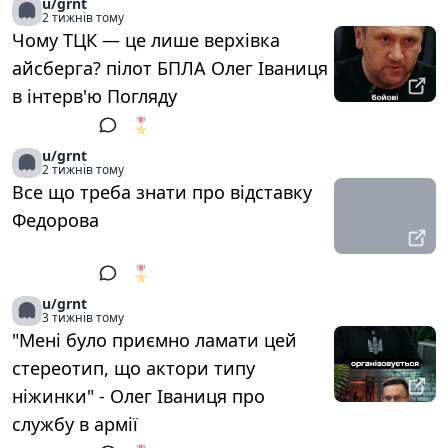
u/grnt
2 тижнів тому
Чому ТЦК — це лише верхівка
айсберга? пілот БПЛА Олег Іваниця
в інтерв'ю Погляду
🎖️
1
u/grnt
2 тижнів тому
Все що треба знати про відставку
Федорова
🎖️
1
u/grnt
3 тижнів тому
"Мені було приємно ламати цей
стереотип, що актори типу
ніжинки" - Олег Іваниця про
службу в армії