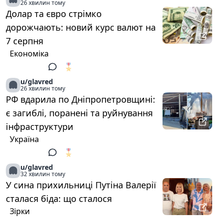
26 хвилин тому
Долар та євро стрімко
дорожчають: новий курс валют на
7 серпня
Економіка
🎖️
1
u/glavred
26 хвилин тому
РФ вдарила по Дніпропетровщині:
є загиблі, поранені та руйнування
інфраструктури
Україна
🎖️
1
u/glavred
32 хвилин тому
У сина прихильниці Путіна Валерії
сталася біда: що сталося
Зірки