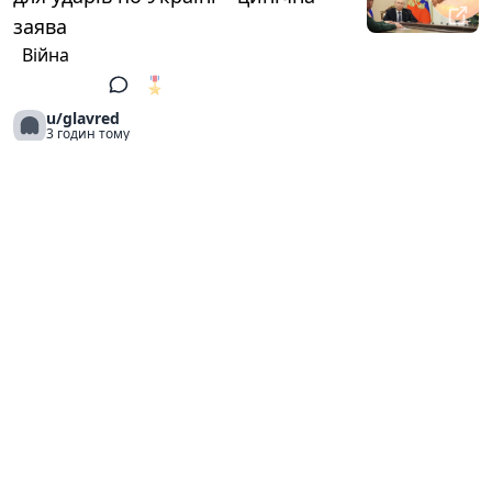
заява
Війна
🎖️
1
u/glavred
3 годин тому
Гайтана опублікувала рідкісний
знімок із донькою біля моря
Зірки
🎖️
1
u/glavred
3 годин тому
Морква більше не буде гіркою: що
потрібно зробити ще до збору
врожаю
Сад і город
🎖️
1
u/glavred
3 годин тому