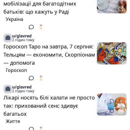
мобілізації для багатодітних
батьків: що кажуть у Раді
Україна
🎖️
1
u/glavred
2 годин тому
Гороскоп Таро на завтра, 7 серпня:
Тельцям — економити, Скорпіонам
— допомога
Гороскоп
🎖️
1
u/glavred
2 годин тому
Лікарі носять білі халати не просто
так: прихований сенс здивує
багатьох
Життя
🎖️
1