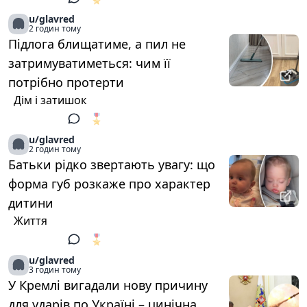
u/glavred
2 годин тому
Підлога блищатиме, а пил не
затримуватиметься: чим її
потрібно протерти
Дім і затишок
🎖️
1
u/glavred
2 годин тому
Батьки рідко звертають увагу: що
форма губ розкаже про характер
дитини
Життя
🎖️
1
u/glavred
3 годин тому
У Кремлі вигадали нову причину
для ударів по Україні – цинічна