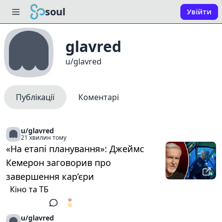
soul
Увійти
glavred
u/glavred
Публікації
Коментарі
u/glavred
21 хвилин тому
«На етапі планування»: Джеймс
Кемерон заговорив про
завершення кар’єри
Кіно та ТБ
🎖️
1
u/glavred