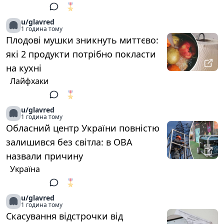
🎖️
1
u/glavred
1 година тому
Плодові мушки зникнуть миттєво:
які 2 продукти потрібно покласти
на кухні
Лайфхаки
🎖️
1
u/glavred
1 година тому
Обласний центр України повністю
залишився без світла: в ОВА
назвали причину
Україна
🎖️
1
u/glavred
1 година тому
Скасування відстрочки від