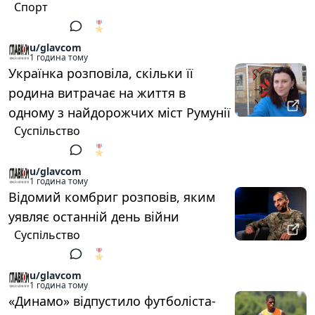
Спорт
🎖️
1
u/glavcom
1 година тому
Українка розповіла, скільки її
родина витрачає на життя в
одному з найдорожчих міст Румунії
Суспільство
🎖️
1
u/glavcom
1 година тому
Відомий комбриг розповів, яким
уявляє останній день війни
Суспільство
🎖️
1
u/glavcom
1 година тому
«Динамо» відпустило футболіста-