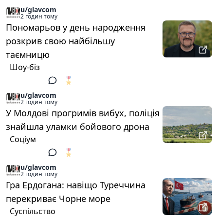
u/glavcom
2 годин тому
Пономарьов у день народження
розкрив свою найбільшу
таємницю
Шоу-біз
🎖️
1
u/glavcom
2 годин тому
У Молдові прогримів вибух, поліція
знайшла уламки бойового дрона
Соціум
🎖️
1
u/glavcom
2 годин тому
Гра Ердогана: навіщо Туреччина
перекриває Чорне море
Суспільство