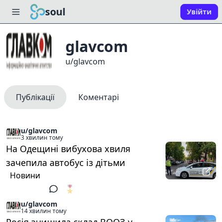
soul
Увійти
glavcom
u/glavcom
Публікації
Коментарі
u/glavcom
3 хвилин тому
На Одещині вибухова хвиля
зачепила автобус із дітьми
Новини
🎖️
1
u/glavcom
14 хвилин тому