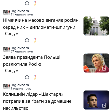
🎖️
1
u/glavcom
41 хвилин тому
Німеччина масово виганяє росіян,
серед них – дипломати-шпигуни
Соціум
🎖️
1
u/glavcom
57 хвилин тому
Заява президента Польщі
розлютила Росію
Соціум
🎖️
1
u/glavcom
1 година тому
Колишній лідер «Шахтаря»
потрапив за ґрати за домашнє
насильство