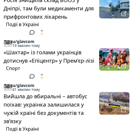
Росія знищила склад ВООЗ у
Дніпрі, там були медикаменти для
прифронтових лікарень
Події в Україні
🎖️
1
u/glavcom
19 хвилин тому
«Шахтар» із голами українців
дотиснув «Епіцентр» у Прем'єр-лізі
Спорт
🎖️
1
u/glavcom
41 хвилин тому
Вийшла до вбиральні – автобус
поїхав: українка залишилася у
чужій країні без документів та
зв’язку
Події в Україні