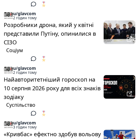
🎖️
1
u/glavcom
2 годин тому
Розробники дрона, який у квітні
представили Путіну, опинилися в
СІЗО
Соціум
🎖️
1
u/glavcom
2 годин тому
Найавторитетніший гороскоп на
10 серпня 2026 року для всіх знаків
зодіаку
Суспільство
🎖️
1
u/glavcom
3 годин тому
«Кривбас» ефектно здобув вольову