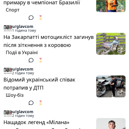
примару в чемпіонат Бразилії
Спорт
🎖️
1
u/glavcom
1 година тому
На Закарпатті мотоцикліст загинув
після зіткнення з коровою
Події в Україні
🎖️
1
u/glavcom
2 годин тому
Відомий український співак
потрапив у ДТП
Шоу-біз
🎖️
1
u/glavcom
2 годин тому
Нащадок легенд «Мілана»