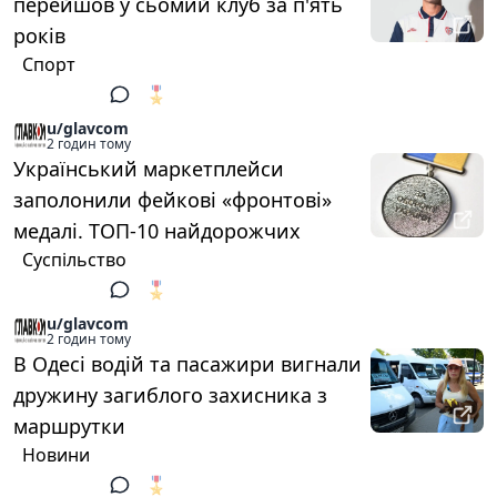
перейшов у сьомий клуб за п'ять
років
Спорт
🎖️
1
u/glavcom
2 годин тому
Український маркетплейси
заполонили фейкові «фронтові»
медалі. ТОП-10 найдорожчих
Суспільство
🎖️
1
u/glavcom
2 годин тому
В Одесі водій та пасажири вигнали
дружину загиблого захисника з
маршрутки
Новини
🎖️
1