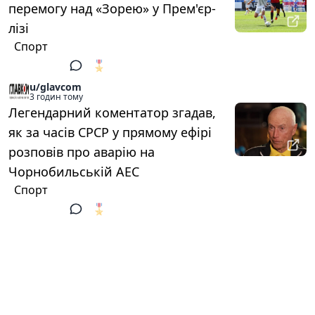
перемогу над «Зорею» у Прем'єр-
лізі
Спорт
🎖️
1
u/glavcom
3 годин тому
Легендарний коментатор згадав,
як за часів СРСР у прямому ефірі
розповів про аварію на
Чорнобильській АЕС
Спорт
🎖️
1
u/glavcom
3 годин тому
Масштабна пожежа охопила
притулок «Сіріус» під Києвом,
загинули собаки
Події в Україні