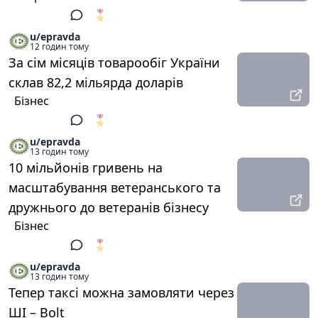
🎖️
1
u/epravda
12 годин тому
За сім місяців товарообіг України
склав 82,2 мільярда доларів
Бізнес
🎖️
1
u/epravda
13 годин тому
10 мільйонів гривень на
масштабування ветеранського та
дружнього до ветеранів бізнесу
Бізнес
🎖️
1
u/epravda
13 годин тому
Тепер таксі можна замовляти через
ШІ – Bolt