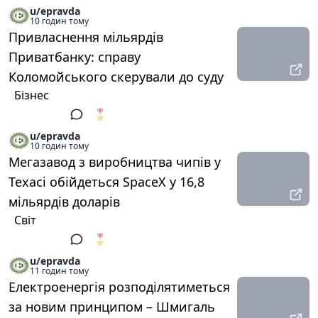
u/epravda
10 годин тому
Привласнення мільярдів
Приватбанку: справу
Коломойського скерували до суду
Бізнес
🎖️
1
u/epravda
10 годин тому
Мегазавод з виробництва чипів у
Техасі обійдеться SpaceX у 16,8
мільярдів доларів
Світ
🎖️
1
u/epravda
11 годин тому
Електроенергія розподілятиметься
за новим принципом – Шмигаль