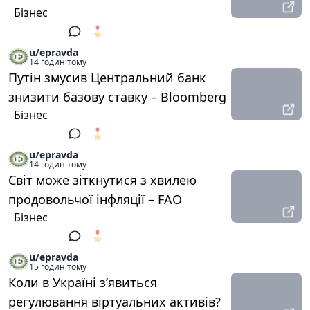
Бізнес
🎖️
1
u/epravda
14 годин тому
Путін змусив Центральний банк
знизити базову ставку – Bloomberg
Бізнес
🎖️
1
u/epravda
14 годин тому
Світ може зіткнутися з хвилею
продовольчої інфляції – FAO
Бізнес
🎖️
1
u/epravda
15 годин тому
Коли в Україні з’явиться
регулювання віртуальних активів?