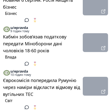
Новини 6 серпня: Росія нищить
бізнес
Бізнес
🎖️
1
u/epravda
9 годин тому
Кабмін зобовʼязав податкову
передати Міноборони дані
чоловіків 18-60 років
Влада
🎖️
1
u/epravda
10 годин тому
Єврокомісія попередила Румунію
через наміри відкласти відмову від
вугільних ТЕС
Світ
🎖️
1