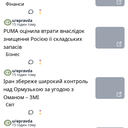
Фінанси
🎖️
1
u/epravda
15 годин тому
PUMA оцінила втрати внаслідок
знищення Росією її складських
запасів
Бізнес
🎖️
1
u/epravda
15 годин тому
Іран збереже широкий контроль
над Ормузькою за угодою з
Оманом – ЗМІ
Світ
🎖️
1
u/epravda
15 годин тому