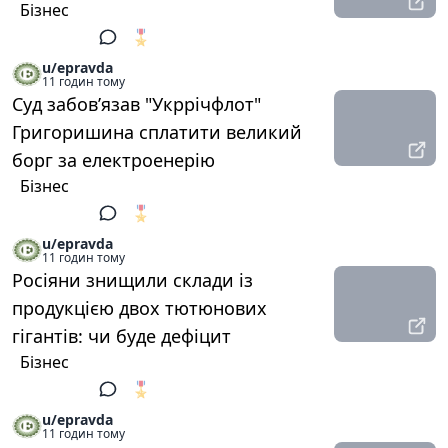
Бізнес
🎖️
1
u/epravda
11 годин тому
Суд забов’язав "Укррічфлот"
Григоришина сплатити великий
борг за електроенерію
Бізнес
🎖️
1
u/epravda
11 годин тому
Росіяни знищили склади із
продукцією двох тютюнових
гігантів: чи буде дефіцит
Бізнес
🎖️
1
u/epravda
11 годин тому