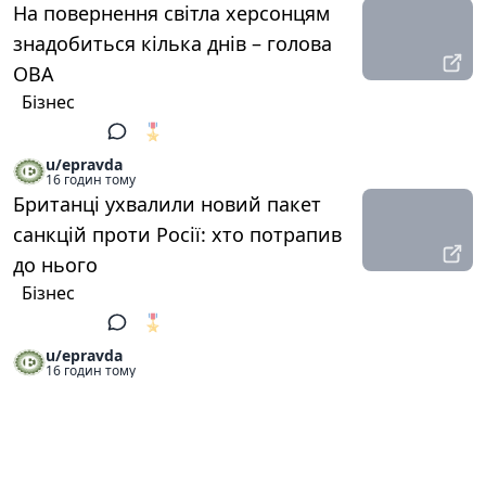
На повернення світла херсонцям
знадобиться кілька днів – голова
ОВА
Бізнес
🎖️
1
u/epravda
16 годин тому
Британці ухвалили новий пакет
санкцій проти Росії: хто потрапив
до нього
Бізнес
🎖️
1
u/epravda
16 годин тому
Алекс Кім, SVT Products GmbH:
Задача сучасної пожежної безпеки
– зберегти працездатність об’єкта
Спецпроєкти