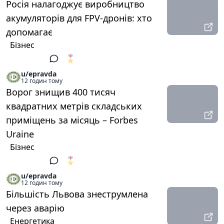
Росія налагоджує виробництво
акумуляторів для FPV-дронів: хто
допомагає
Бізнес
🎖️
1
u/epravda
12 годин тому
Ворог знищив 400 тисяч
квадратних метрів складських
приміщень за місяць – Forbes
Uraine
Бізнес
🎖️
1
u/epravda
12 годин тому
Більшість Львова знеструмлена
через аварію
Енергетика