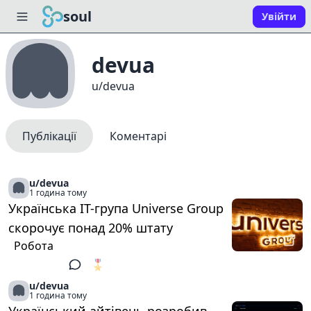
soul
Увійти
devua
u/devua
Публікації
Коментарі
u/devua
1 година тому
Українська IT-група Universe Group
скорочує понад 20% штату
Робота
🎖️
1
u/devua
1 година тому