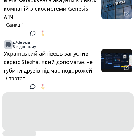
Meta заблокувала акаунти кількох
компаній з екосистеми Genesis —
AIN
Санкції
🎖️
1
u/devua
8 годин тому
Український айтівець запустив
сервіс Stezha, який допомагає не
губити друзів під час подорожей
Стартап
🎖️
1