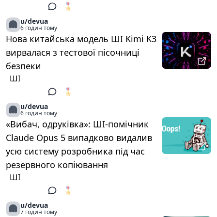
🎖️
1
u/devua
6 годин тому
Нова китайська модель ШІ Kimi K3
вирвалася з тестової пісочниці
безпеки
ШІ
🎖️
1
u/devua
6 годин тому
«Вибач, одруківка»: ШІ-помічник
Claude Opus 5 випадково видалив
усю систему розробника під час
резервного копіювання
ШІ
🎖️
1
u/devua
7 годин тому