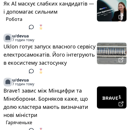
Як AI маскує слабких кандидатів —
і допомагає сильним
Робота
🎖️
1
u/devua
7 годин тому
Uklon готує запуск власного сервісу
електросамокатів. Його інтегрують
в екосистему застосунку
🎖️
1
u/devua
7 годин тому
Brave1 завис між Мінцифри та
Міноборони. Борняков каже, що
долю кластера мають визначати
нові міністри
Гаряченьке