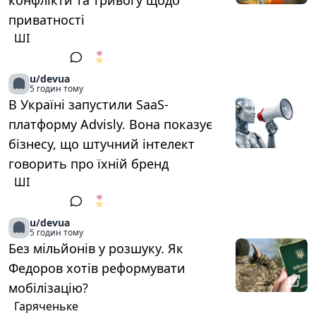
конфлікти та тривогу щодо
приватності
ШІ
🎖️
1
u/devua
5 годин тому
В Україні запустили SaaS-
платформу Advisly. Вона показує
бізнесу, що штучний інтелект
говорить про їхній бренд
ШІ
🎖️
1
u/devua
5 годин тому
Без мільйонів у розшуку. Як
Федоров хотів реформувати
мобілізацію?
Гаряченьке