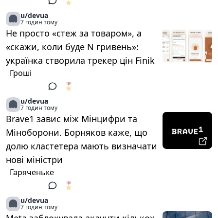
🎖️
1
u/devua
7 годин тому
Не просто «стеж за товаром», а
«скажи, коли буде N гривень»:
українка створила трекер цін Finik
Гроші
🎖️
1
u/devua
7 годин тому
Brave1 завис між Мінцифри та
Міноборони. Борняков каже, що
долю кластетера мають визначати
нові міністри
Гаряченьке
🎖️
1
u/devua
7 годин тому