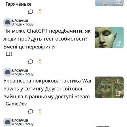
Гаряченьке
🎖️
1
u/devua
3 годин тому
Чи може ChatGPT передбачити, як
люди пройдуть тест особистості?
Вчені це перевірили
ШІ
🎖️
1
u/devua
4 годин тому
Українська покрокова тактика War
Pawns у сетингу Другої світової
вийшла в ранньому доступі Steam
GameDev
🎖️
1
u/devua
4 годин тому