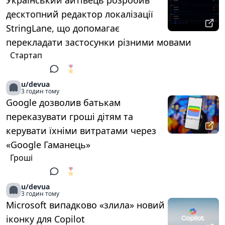
Український айтівець розробив
десктопний редактор локалізації
StringLane, що допомагає
перекладати застосунки різними мовами
Стартап
🎖️
1
u/devua
3 годин тому
Google дозволив батькам
переказувати гроші дітям та
керувати їхніми витратами через
«Google Гаманець»
Гроші
🎖️
1
u/devua
3 годин тому
Microsoft випадково «злила» новий
іконку для Copilot