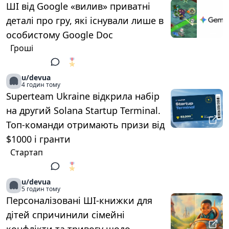
ШІ від Google «вилив» приватні
деталі про гру, які існували лише в
особистому Google Doc
Гроші
🎖️
1
u/devua
4 годин тому
Superteam Ukraine відкрила набір
на другий Solana Startup Terminal.
Топ-команди отримають призи від
$1000 і гранти
Стартап
🎖️
1
u/devua
5 годин тому
Персоналізовані ШІ-книжки для
дітей спричинили сімейні