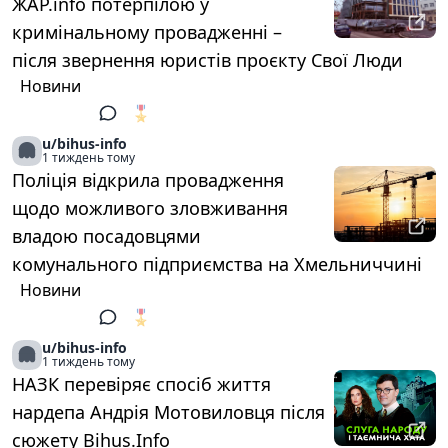
ЖАР.info потерпілою у
кримінальному провадженні –
після звернення юристів проєкту Свої Люди
Новини
🎖️
1
u/bihus-info
1 тиждень тому
Поліція відкрила провадження
щодо можливого зловживання
владою посадовцями
комунального підприємства на Хмельниччині
Новини
🎖️
1
u/bihus-info
1 тиждень тому
НАЗК перевіряє спосіб життя
нардепа Андрія Мотовиловця після
сюжету Bihus.Info