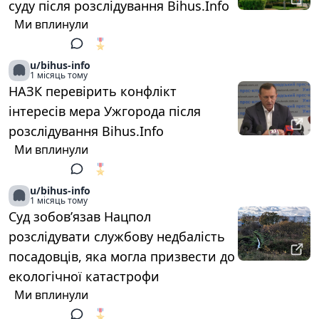
суду після розслідування Bihus.Info
Ми вплинули
🎖️
1
u/bihus-info
1 місяць тому
НАЗК перевірить конфлікт
інтересів мера Ужгорода після
розслідування Bihus.Info
Ми вплинули
🎖️
1
u/bihus-info
1 місяць тому
Суд зобов’язав Нацпол
розслідувати службову недбалість
посадовців, яка могла призвести до
екологічної катастрофи
Ми вплинули
🎖️
1