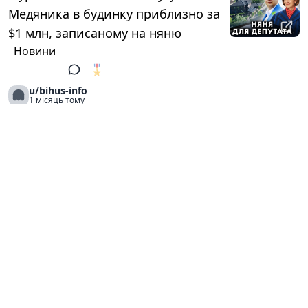
Медяника в будинку приблизно за
$1 млн, записаному на няню
Новини
🎖️
1
u/bihus-info
1 місяць тому
Юристи Bihus.Info знайшли
порушення під час закупівлі та
домоглися розірвання договору з
компанією-порушницею
Новини
🎖️
1
u/bihus-info
1 місяць тому
НАЗК перевіряє спосіб життя
нардепа Олексія Леонова після
сюжету Bihus.Info