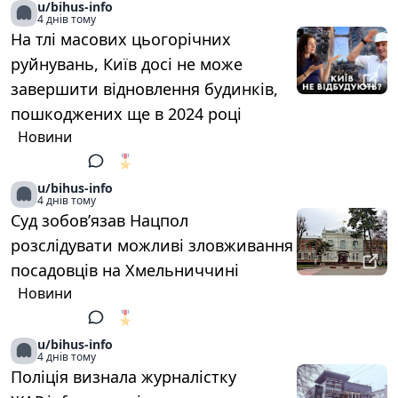
u/bihus-info
4 днів тому
На тлі масових цьогорічних
руйнувань, Київ досі не може
завершити відновлення будинків,
пошкоджених ще в 2024 році
Новини
🎖️
1
u/bihus-info
4 днів тому
Суд зобов’язав Нацпол
розслідувати можливі зловживання
посадовців на Хмельниччині
Новини
🎖️
1
u/bihus-info
4 днів тому
Поліція визнала журналістку