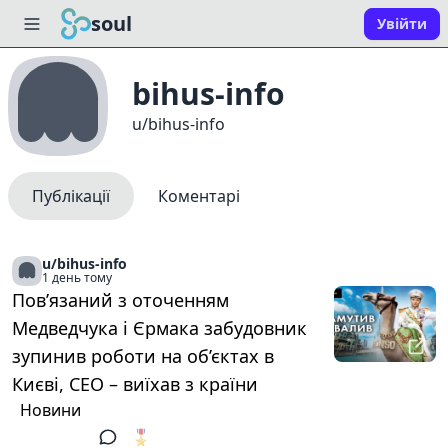
soul
Увійти
bihus-info
u/bihus-info
Публікації
Коментарі
u/bihus-info
1 день тому
Пов’язаний з оточенням
Медведчука і Єрмака забудовник
зупинив роботи на об’єктах в
Києві, СЕО – виїхав з країни
Новини
🎖️
1