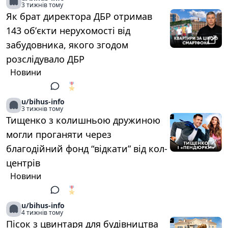
3 тижнів тому
Як брат директора ДБР отримав
143 обʼєкти нерухомості від
забудовника, якого згодом
розслідувало ДБР
Новини
🎖️
1
u/bihus-info
3 тижнів тому
Тищенко з колишньою дружиною
могли проганяти через
благодійний фонд “відкати” від кол-
центрів
Новини
🎖️
1
u/bihus-info
4 тижнів тому
Пісок з цвинтаря для будівництва