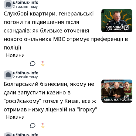
u/bihus-info
2 тижнів тому
Службові квартири, генеральські
погони та підвищення після
скандалів: як близьке оточення
нового очільника МВС отримує преференції в
поліції
Новини
🎖️
1
u/bihus-info
2 тижнів тому
Болгарський бізнесмен, якому не
дали запустити казино в
“російському” готелі у Києві, все ж
отримав низку ліцензій на “ігорку”
Новини
🎖️
1
u/bihus-info