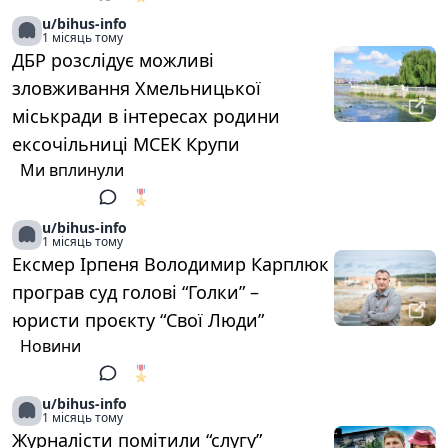
u/bihus-info
1 місяць тому
ДБР розслідує можливі
зловживання Хмельницької
міськради в інтересах родини
ексочільниці МСЕК Крупи
Ми вплинули
🎖️
1
u/bihus-info
1 місяць тому
Ексмер Ірпеня Володимир Карплюк
програв суд голові “Голки” –
юристи проєкту “Свої Люди”
Новини
🎖️
1
u/bihus-info
1 місяць тому
Журналісти помітили “слугу”