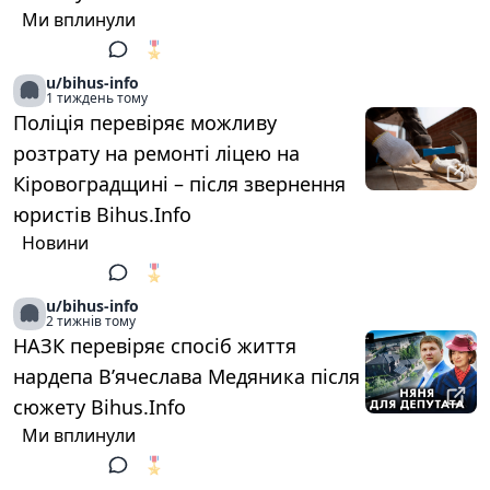
Ми вплинули
🎖️
1
u/bihus-info
1 тиждень тому
Поліція перевіряє можливу
розтрату на ремонті ліцею на
Кіровоградщині – після звернення
юристів Bihus.Info
Новини
🎖️
1
u/bihus-info
2 тижнів тому
НАЗК перевіряє спосіб життя
нардепа В’ячеслава Медяника після
сюжету Bihus.Info
Ми вплинули
🎖️
1