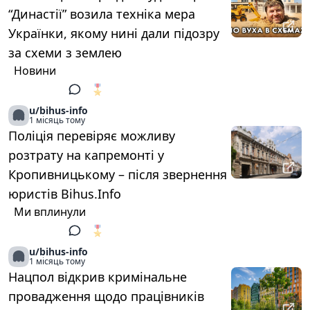
“Династії” возила техніка мера
Українки, якому нині дали підозру
за схеми з землею
Новини
🎖️
1
u/bihus-info
1 місяць тому
Поліція перевіряє можливу
розтрату на капремонті у
Кропивницькому – після звернення
юристів Bihus.Info
Ми вплинули
🎖️
1
u/bihus-info
1 місяць тому
Нацпол відкрив кримінальне
провадження щодо працівників