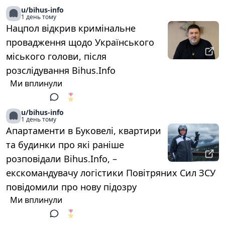
u/bihus-info
1 день тому
Нацпол відкрив кримінальне
провадження щодо Українського
міського голови, після
розслідування Bihus.Info
Ми вплинули
🎖️
1
u/bihus-info
1 день тому
Апартаменти в Буковелі, квартири
та будинки про які раніше
розповідали Bihus.Info, –
екскомандувачу логістики Повітряних Сил ЗСУ
повідомили про нову підозру
Ми вплинули
🎖️
1