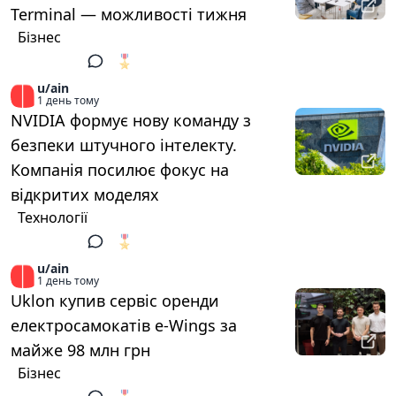
Terminal — можливості тижня
Бізнес
🎖️
1
u/ain
1 день тому
NVIDIA формує нову команду з
безпеки штучного інтелекту.
Компанія посилює фокус на
відкритих моделях
Технології
🎖️
1
u/ain
1 день тому
Uklon купив сервіс оренди
електросамокатів e-Wings за
майже 98 млн грн
Бізнес