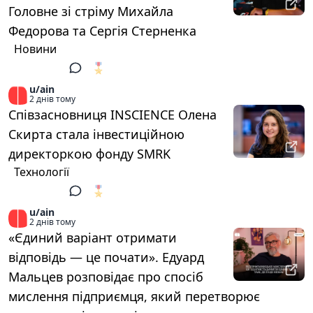
Головне зі стріму Михайла
Федорова та Сергія Стерненка
Новини
🎖️
1
u/ain
2 днів тому
Співзасновниця INSCIENCE Олена
Скирта стала інвестиційною
директоркою фонду SMRK
Технології
🎖️
1
u/ain
2 днів тому
«Єдиний варіант отримати
відповідь — це почати». Едуард
Мальцев розповідає про спосіб
мислення підприємця, який перетворює