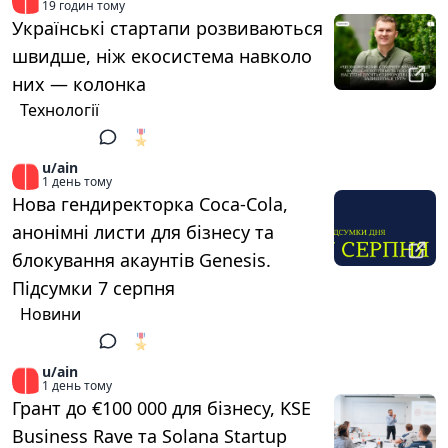
19 годин тому
Українські стартапи розвиваються
швидше, ніж екосистема навколо
них — колонка
Технології
🎖️
1
u/ain
1 день тому
Нова гендиректорка Coca-Cola,
анонімні листи для бізнесу та
блокування акаунтів Genesis.
Підсумки 7 серпня
Новини
🎖️
1
u/ain
1 день тому
Грант до €100 000 для бізнесу, KSE
Business Rave та Solana Startup