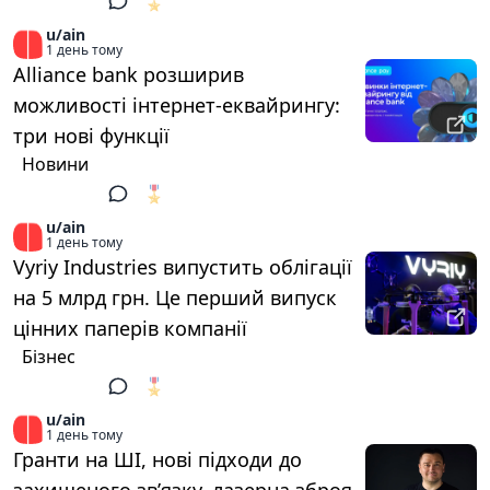
🎖️
1
u/ain
1 день тому
Alliance bank розширив
можливості інтернет-еквайрингу:
три нові функції
Новини
🎖️
1
u/ain
1 день тому
Vyriy Industries випустить облігації
на 5 млрд грн. Це перший випуск
цінних паперів компанії
Бізнес
🎖️
1
u/ain
1 день тому
Гранти на ШІ, нові підходи до