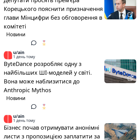
Депутати просять премʼєра
Корецького пояснити призначення
глави Мінцифри без обговорення в
комітеті
Новини
🎖️
1
u/ain
1 день тому
ByteDance розробляє одну з
найбільших ШІ-моделей у світі.
Вона може наблизитися до
Anthropic Mythos
Новини
🎖️
1
u/ain
1 день тому
Бізнес почав отримувати анонімні
листи з пропозицією заплатити за