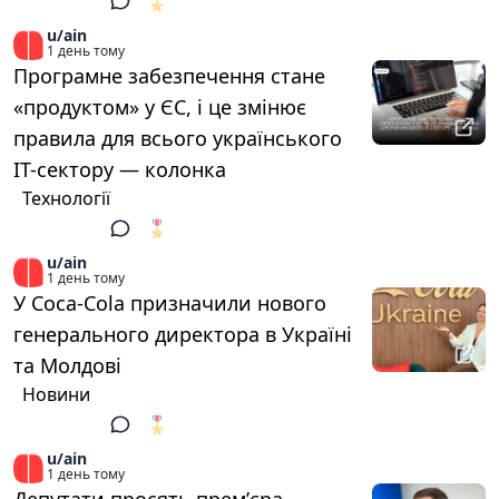
🎖️
1
u/ain
1 день тому
Програмне забезпечення стане
«продуктом» у ЄС, і це змінює
правила для всього українського
ІТ-сектору — колонка
Технології
🎖️
1
u/ain
1 день тому
У Coca-Cola призначили нового
генерального директора в Україні
та Молдові
Новини
🎖️
1
u/ain
1 день тому