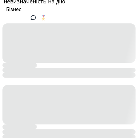
невизначеність на дію
Бізнес
🎖️
1