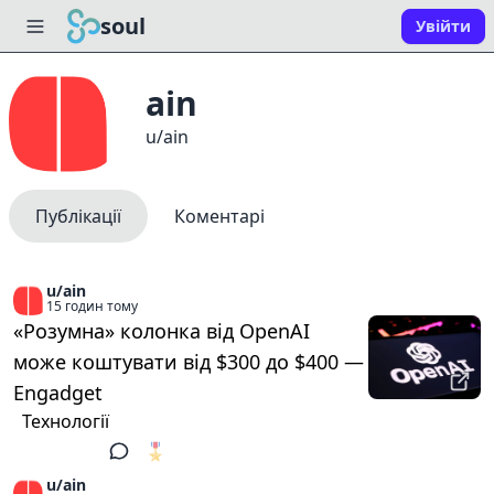
soul
Увійти
ain
u/ain
Публікації
Коментарі
u/ain
15 годин тому
«Розумна» колонка від OpenAI
може коштувати від $300 до $400 —
Engadget
Технології
🎖️
1
u/ain