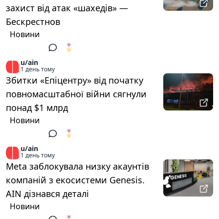
захист від атак «шахедів» —
Бескрестнов
Новини
🎖️
1
u/ain
1 день тому
Збитки «Епіцентру» від початку
повномасштабної війни сягнули
понад $1 млрд
Новини
🎖️
1
u/ain
1 день тому
Meta заблокувала низку акаунтів
компаній з екосистеми Genesis.
AIN дізнався деталі
Новини