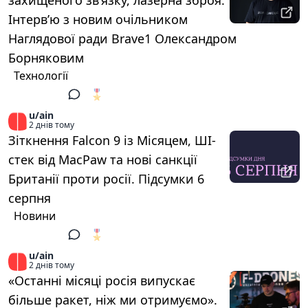
захищеного зв’язку, лазерна зброя.
Інтервʼю з новим очільником
Наглядової ради Brave1 Олександром
Борняковим
Технології
🎖️
1
u/ain
2 днів тому
Зіткнення Falcon 9 із Місяцем, ШІ-
стек від MacPaw та нові санкції
Британії проти росії. Підсумки 6
серпня
Новини
🎖️
1
u/ain
2 днів тому
«Останні місяці росія випускає
більше ракет, ніж ми отримуємо».