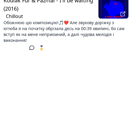
Kodiak Fur & Pazmal - I'll be waiting
(2016)
Chillout
Обожнюю цю композицію!🎵❤️ Але звукову доріжку з
ютюба я на початку обрізала десь на 00:39 хвилині, бо сам
вступ як на мене неприємний, а далі чудова мелодія і
виконання!
🎖️ 2
1