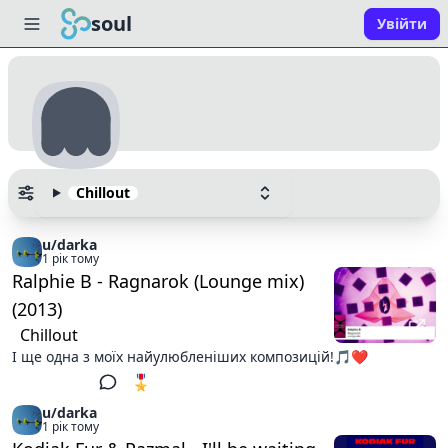
soul
Увійти
Chillout
u/darka
1 рік тому
Ralphie B - Ragnarok (Lounge mix)
(2013)
Chillout
І ще одна з моїх найулюбленіших композицій!🎵❤️
🎖️ 2
1
u/darka
1 рік тому