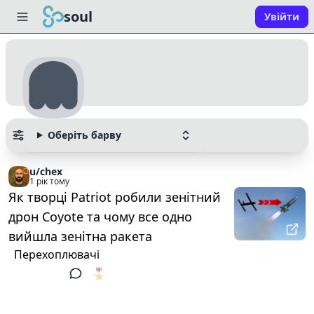
soul
Увійти
Оберіть барву
u/chex
1 рік тому
Як творці Patriot робили зенітний
дрон Coyote та чому все одно
вийшла зенітна ракета
Перехоплювачі
🎖️
2