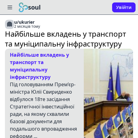
soul
Увійти
u/ukurier
2 місяців тому
Найбільше вкладень у транспорт
та муніципальну інфраструктуру
Найбільше вкладень у
транспорт та
муніципальну
інфраструктуру
Під головуванням Прем’єр­
міністра Юлії Свириденко
відбулося 18­те засідання
Стратегічної інвестиційної
ради, на якому схвалили
базові документи для
подальшого впровадження
реформи ...