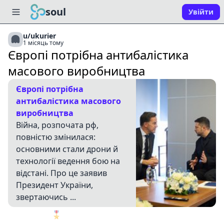
soul
Увійти
u/ukurier
1 місяць тому
Європі потрібна антибалістика
масового виробництва
Європі потрібна
антибалістика масового
виробництва
Війна, розпочата рф,
повністю змінилася:
основними стали дрони й
технології ведення бою на
відстані. Про це заявив
Президент України,
звертаючись ...
🎖️
1