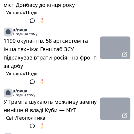
міст Донбасу до кінця року
Україна/Події
🎖️
1
u/nvua
1 година тому
1190 окупантів, 58 артсистем та
інша техніка: Генштаб ЗСУ
підрахував втрати росіян на фронті
за добу
Україна/Події
🎖️
1
u/nvua
2 годин тому
У Трампа шукають можливу заміну
нинішній владі Куби — NYT
Світ/Геополітика
🎖️
1