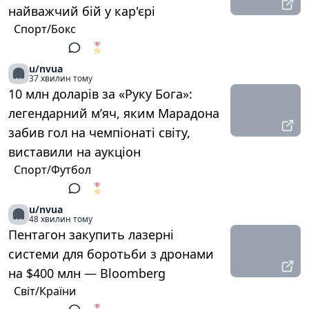
найважчий бій у кар'єрі
Спорт/Бокс
🎖️
1
u/nvua
37 хвилин тому
10 млн доларів за «Руку Бога»:
легендарний м’яч, яким Марадона
забив гол на чемпіонаті світу,
виставили на аукціон
Спорт/Футбол
🎖️
1
u/nvua
48 хвилин тому
Пентагон закупить лазерні
системи для боротьби з дронами
на $400 млн — Bloomberg
Світ/Країни