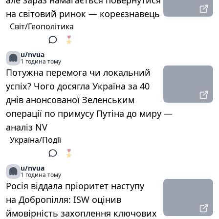
але зараз намагається повернутися
на світовий ринок — кореєзнавець
Світ/Геополітика
🎖️
1
u/nvua
1 година тому
Потужна перемога чи локальний
успіх? Чого досягла Україна за 40
днів анонсованої Зеленським
операції по примусу Путіна до миру —
аналіз NV
Україна/Події
🎖️
1
u/nvua
1 година тому
Росія віддала пріоритет наступу
на Добропілля: ISW оцінив
ймовірність захоплення ключових