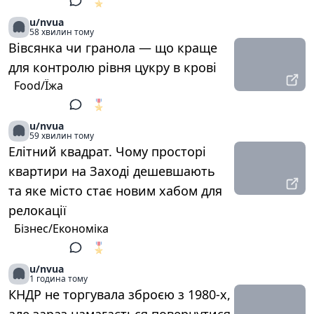
🎖️
1
u/nvua
58 хвилин тому
Вівсянка чи гранола — що краще
для контролю рівня цукру в крові
Food/Їжа
🎖️
1
u/nvua
59 хвилин тому
Елітний квадрат. Чому просторі
квартири на Заході дешевшають
та яке місто стає новим хабом для
релокації
Бізнес/Економіка
🎖️
1
u/nvua
1 година тому
КНДР не торгувала зброєю з 1980-х,