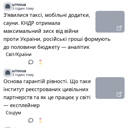
u/nvua
3 годин тому
З’явилися таксі, мобільні додатки,
сауни. КНДР отримала
максимальний зиск від війни
проти України, російські гроші формують
до половини бюджету — аналітик
Світ/Країни
🎖️
1
u/nvua
3 годин тому
Основа гарантій рівності. Що таке
інститут реєстрованих цивільних
партнерств та як це працює у світі
— експлейнер
Соціум
🎖️
1