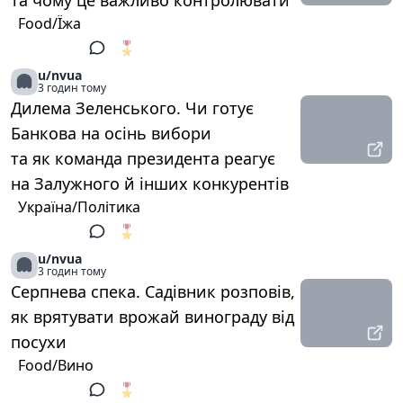
та чому це важливо контролювати
Food/Їжа
🎖️
1
u/nvua
3 годин тому
Дилема Зеленського. Чи готує
Банкова на осінь вибори
та як команда президента реагує
на Залужного й інших конкурентів
Україна/Політика
🎖️
1
u/nvua
3 годин тому
Серпнева спека. Садівник розповів,
як врятувати врожай винограду від
посухи
Food/Вино
🎖️
1