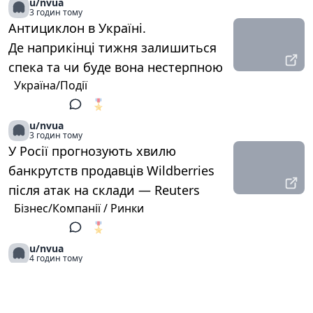
u/nvua
3 годин тому
Антициклон в Україні.
Де наприкінці тижня залишиться
спека та чи буде вона нестерпною
Україна/Події
🎖️
1
u/nvua
3 годин тому
У Росії прогнозують хвилю
банкрутств продавців Wildberries
після атак на склади — Reuters
Бізнес/Компанії / Ринки
🎖️
1
u/nvua
4 годин тому
Історія хунвейбінів. Як 60 років
тому Мао Цзедун нацькував