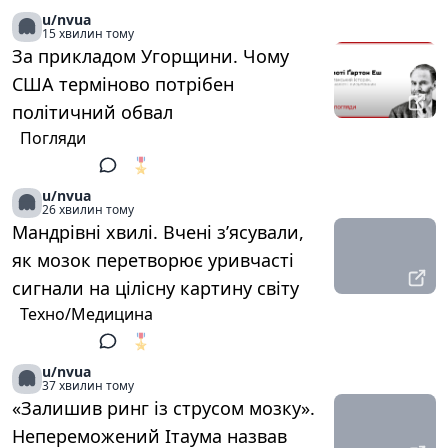
u/nvua
15 хвилин тому
За прикладом Угорщини. Чому
США терміново потрібен
політичний обвал
Погляди
🎖️
1
u/nvua
26 хвилин тому
Мандрівні хвилі. Вчені з’ясували,
як мозок перетворює уривчасті
сигнали на цілісну картину світу
Техно/Медицина
🎖️
1
u/nvua
37 хвилин тому
«Залишив ринг із струсом мозку».
Непереможений Ітаума назвав