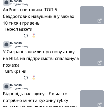
u/nvua
2 годин тому
AirPods і не тільки. ТОП-5
бездротових навушників у межах
10 тисяч гривень
Техно/Гаджети
🎖️
1
u/nvua
2 годин тому
У Сизрані заявили про нову атаку
на НПЗ, на підприємстві спалахнула
пожежа
Світ/Країни
🎖️
1
u/nvua
2 годин тому
Відповідь вас здивує. Як часто
потрібно міняти кухонну губку