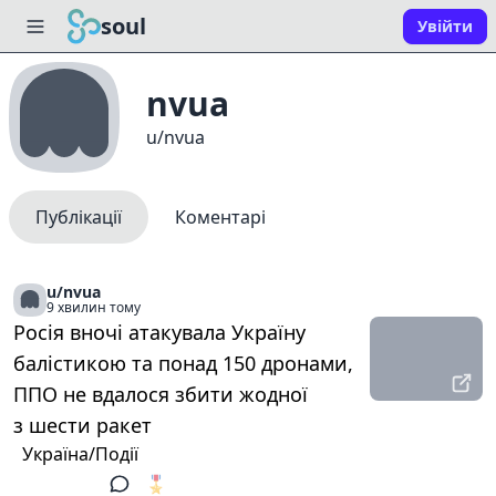
soul
Увійти
nvua
u/nvua
Публікації
Коментарі
u/nvua
9 хвилин тому
Росія вночі атакувала Україну
балістикою та понад 150 дронами,
ППО не вдалося збити жодної
з шести ракет
Україна/Події
🎖️
1