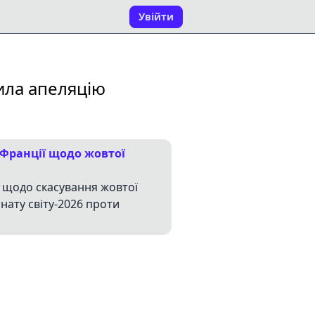
Увійти
ила апеляцію
 Франції щодо жовтої
 щодо скасування жовтої
нату світу-2026 проти