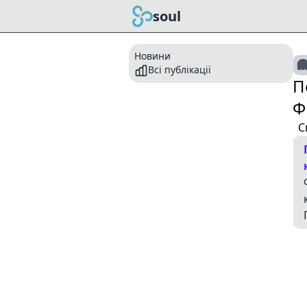
soul
Новини
Всі публікації
П
Ф
С