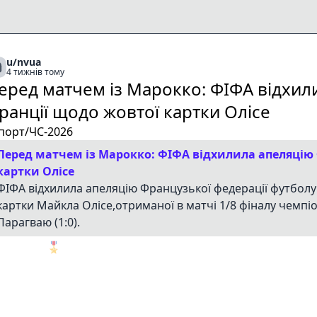
u/nvua
4 тижнів тому
еред матчем із Марокко: ФІФА відхил
ранції щодо жовтої картки Олісе
порт/ЧС-2026
Перед матчем із Марокко: ФІФА відхилила апеляцію
картки Олісе
ФІФА відхилила апеляцію Французької федерації футболу
картки Майкла Олісе,отриманої в матчі 1/8 фіналу чемпіо
Парагваю (1:0).
🎖️
1