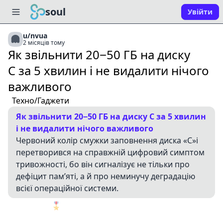
soul
Увійти
u/nvua
2 місяців тому
Як звільнити 20−50 ГБ на диску
C за 5 хвилин і не видалити нічого
важливого
Техно/Гаджети
Як звільнити 20−50 ГБ на диску C за 5 хвилин
і не видалити нічого важливого
Червоний колір смужки заповнення диска «C»і
перетворився на справжній цифровий симптом
тривожності, бо він сигналізує не тільки про
дефіцит пам’яті, а й про неминучу деградацію
всієї операційної системи.
🎖️
1