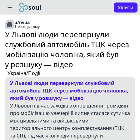
soul
Увійти
u/nvua
1 місяць тому
У Львові люди перевернули
службовий автомобіль ТЦК через
мобілізацію чоловіка, який був
у розшуку — відео
Україна/Події
У Львові люди перевернули службовий
автомобіль ТЦК через мобілізацію чоловіка,
який був у розшуку — відео
У Львові під час заходів з оповіщення громадян
про мобілізацію увечері 8 липня сталася сутичка
між цивільними та військовими
територіального центру комплектування (ТЦК
та СП), під час якої люди перевернули