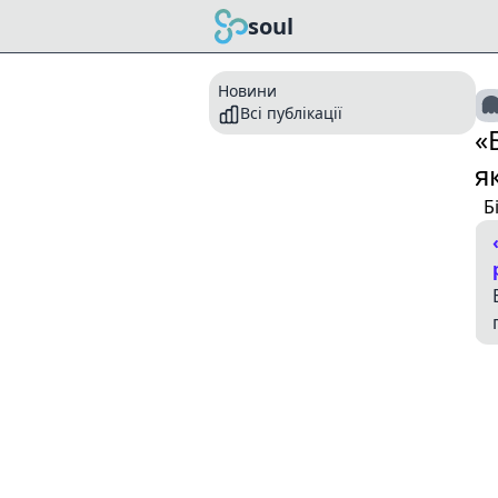
soul
Новини
Всі публікації
«
я
Б