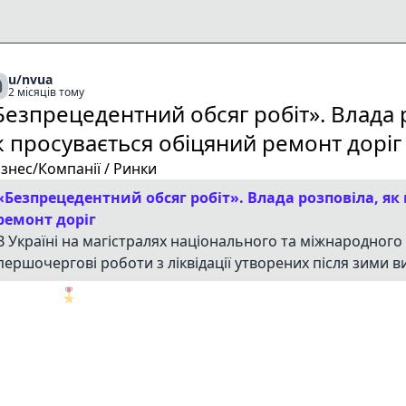
u/nvua
2 місяців тому
Безпрецедентний обсяг робіт». Влада 
к просувається обіцяний ремонт доріг
ізнес/Компанії / Ринки
«Безпрецедентний обсяг робіт». Влада розповіла, як
ремонт доріг
В Україні на магістралях національного та міжнародног
першочергові роботи з ліквідації утворених після зими в
🎖️
1