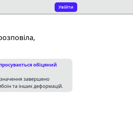
Увійти
розповіла,
 просувається обіцяний
о значення завершено
ибоїн та інших деформацій.