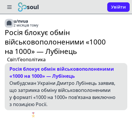
soul
Увійти
u/nvua
2 місяців тому
Росія блокує обмін
військовополоненими «1000
на 1000» — Лубінець
Світ/Геополітика
Росія блокує обмін військовополоненими
«1000 на 1000» — Лубінець
Омбудсман України Дмитро Лубінець заявив,
що затримка обміну військовополоненими
у форматі «1000 на 1000» пов’язана виключно
з позицією Росії.
🎖️
1