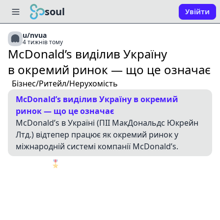
soul
Увійти
u/nvua
4 тижнів тому
McDonald’s виділив Україну
в окремий ринок — що це означає
Бізнес/Ритейл/Нерухомість
McDonald’s виділив Україну в окремий
ринок — що це означає
McDonald’s в Україні (ПІІ МакДональдс Юкрейн
Лтд.) відтепер працює як окремий ринок у
міжнародній системі компанії McDonald’s.
🎖️
1