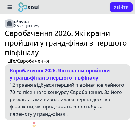
soul
Увійти
u/nvua
2 місяців тому
Євробачення 2026. Які країни
пройшли у гранд-фінал з першого
півфіналу
Life/Євробачення
Євробачення 2026. Які країни пройшли
у гранд-фінал з першого півфіналу
12 травня відбувся перший півфінал ювілейного
70-го пісенного конкурсу Євробачення. За його
результатами визначилася перша десятка
фіналістів, які продовжать боротьбу за
перемогу у гранд-фіналі.
🎖️
1