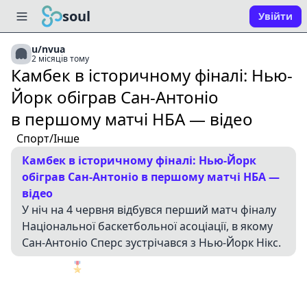
soul
Увійти
u/nvua
2 місяців тому
Камбек в історичному фіналі: Нью-
Йорк обіграв Сан-Антоніо
в першому матчі НБА — відео
Спорт/Інше
Камбек в історичному фіналі: Нью-Йорк
обіграв Сан-Антоніо в першому матчі НБА —
відео
У ніч на 4 червня відбувся перший матч фіналу
Національної баскетбольної асоціації, в якому
Сан-Антоніо Сперс зустрічався з Нью-Йорк Нікс.
🎖️
1