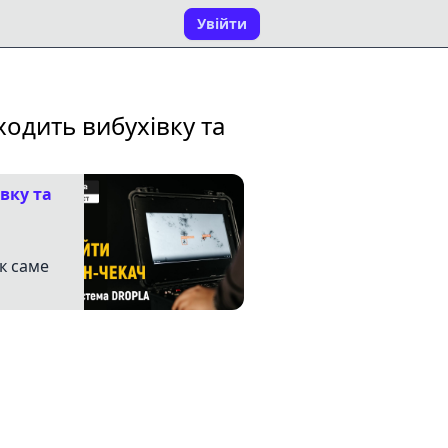
Увійти
ходить вибухівку та
вку та
к саме