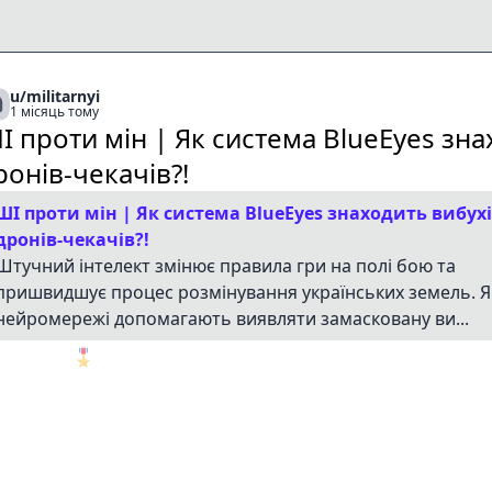
u/militarnyi
1 місяць тому
І проти мін | Як система BlueEyes зна
ронів-чекачів?!
ШІ проти мін | Як система BlueEyes знаходить вибухі
дронів-чекачів?!
Штучний інтелект змінює правила гри на полі бою та
пришвидшує процес розмінування українських земель. Я
нейромережі допомагають виявляти замасковану ви...
🎖️
1