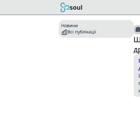
soul
Новини
Всі публікації
Ш
д