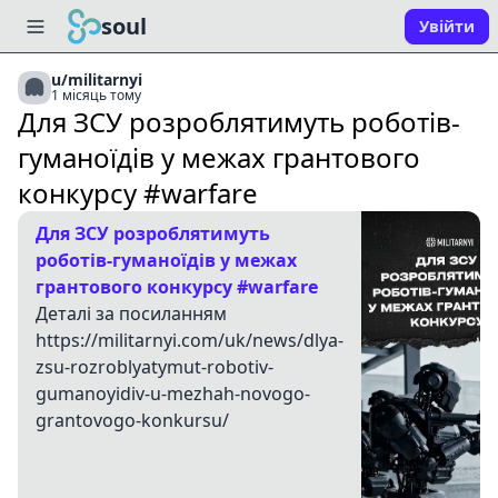
soul
Увійти
u/militarnyi
1 місяць тому
Для ЗСУ розроблятимуть роботів-
гуманоїдів у межах грантового
конкурсу #warfare
Для ЗСУ розроблятимуть
роботів-гуманоїдів у межах
грантового конкурсу #warfare
Деталі за посиланням
https://militarnyi.com/uk/news/dlya-
zsu-rozroblyatymut-robotiv-
gumanoyidiv-u-mezhah-novogo-
grantovogo-konkursu/