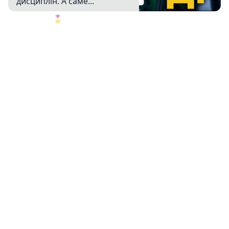
дисциплін. А саме...
🎖️
1