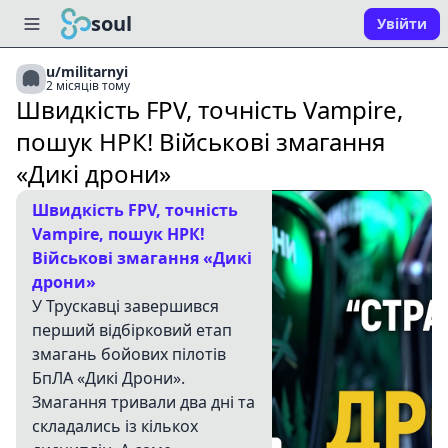
soul
Увійти
u/militarnyi
2 місяців тому
Швидкість FPV, точність Vampire,
пошук НРК! Військові змагання
«Дикі дрони»
Швидкість FPV, точність
Vampire, пошук НРК!
Військові змагання «Дикі
дрони»
У Трускавці завершився
перший відбірковий етап
змагань бойових пілотів
БпЛА «Дикі Дрони».
Змагання тривали два дні та
складались із кількох