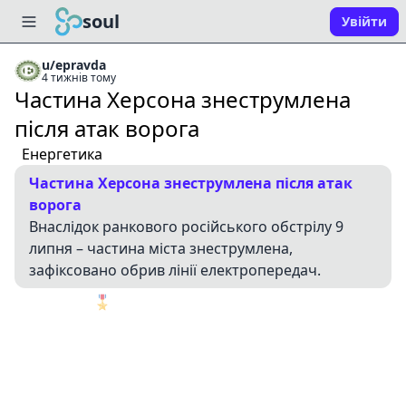
soul
Увійти
u/epravda
4 тижнів тому
Частина Херсона знеструмлена
після атак ворога
Енергетика
Частина Херсона знеструмлена після атак
ворога
Внаслідок ранкового російського обстрілу 9
липня – частина міста знеструмлена,
зафіксовано обрив лінії електропередач.
🎖️
1