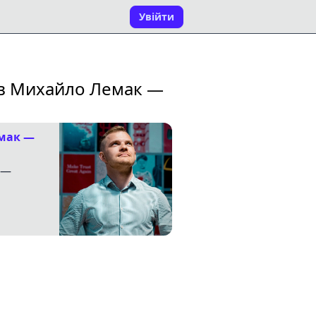
Увійти
ав Михайло Лемак —
емак —
 —