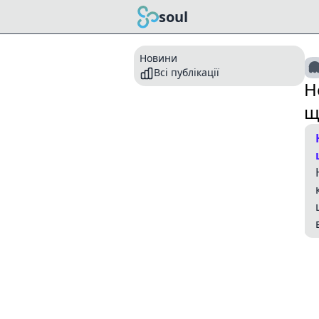
soul
Новини
Всі публікації
Н
щ