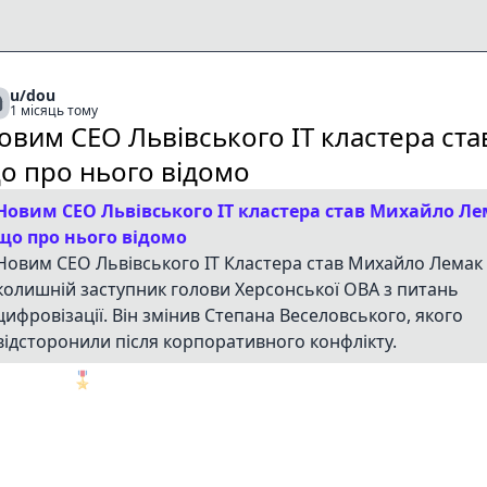
u/dou
1 місяць тому
овим СЕО Львівського ІТ кластера ст
о про нього відомо
Новим СЕО Львівського ІТ кластера став Михайло Л
що про нього відомо
Новим CEO Львівського IT Кластера став Михайло Лемак
колишній заступник голови Херсонської ОВА з питань
цифровізації. Він змінив Степана Веселовського, якого
відсторонили після корпоративного конфлікту.
🎖️
1