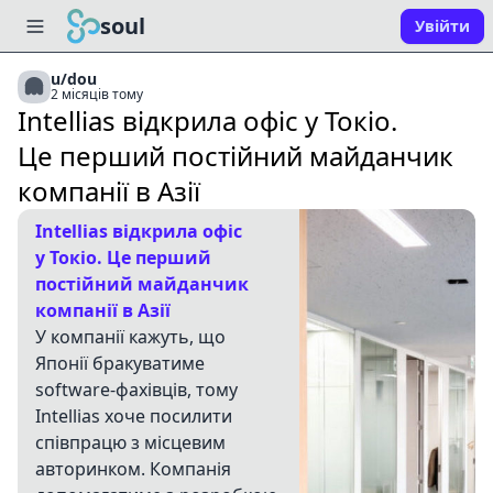
soul
Увійти
u/dou
2 місяців тому
Intellias відкрила офіс у Токіо.
Це перший постійний майданчик
компанії в Азії
Intellias відкрила офіс
у Токіо. Це перший
постійний майданчик
компанії в Азії
У компанії кажуть, що
Японії бракуватиме
software-фахівців, тому
Intellias хоче посилити
співпрацю з місцевим
авторинком. Компанія