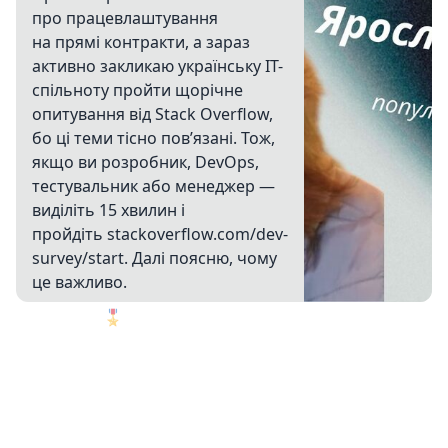
про працевлаштування
на прямі контракти, а зараз
активно закликаю українську IT-
спільноту пройти щорічне
опитування від Stack Overflow,
бо ці теми тісно пов’язані. Тож,
якщо ви розробник, DevOps,
тестувальник або менеджер —
виділіть 15 хвилин і
пройдіть stackoverflow.com/dev-
survey/start. Далі поясню, чому
це важливо.
🎖️
1