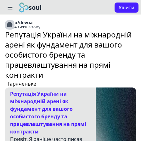
soul
Увійти
u/devua
4 тижнів тому
Репутація України на міжнародній
арені як фундамент для вашого
особистого бренду та
працевлаштування на прямі
контракти
Гаряченьке
Репутація України на
міжнародній арені як
фундамент для вашого
особистого бренду та
працевлаштування на прямі
контракти
Привіт. Я раніше часто писав