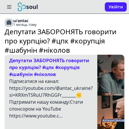
soul
Увійти
u/antac
1 місяць тому
Депутати ЗАБОРОНЯТЬ говорити
про курпцію? #цпк #корупція
#шабунін #ніколов
Депутати ЗАБОРОНЯТЬ говорити
про курпцію? #цпк #корупція
#шабунін #ніколов
Підписатися на канал:
https://youtube.com/@antac_ukraine?
si=KRXmTSRuU7RhGGFr_______✊
Підтримати нашу команду:Стати
спонсором на YouTube
https://www.youtube.c...