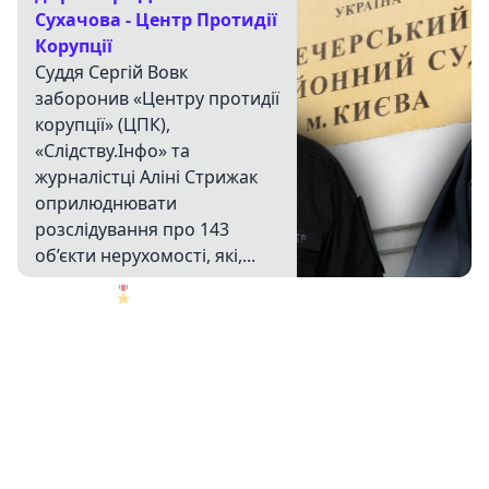
Сухачова - Центр Протидії
Корупції
Суддя Сергій Вовк
заборонив «Центру протидії
корупції» (ЦПК),
«Слідству.Інфо» та
журналістці Аліні Стрижак
оприлюднювати
розслідування про 143
об’єкти нерухомості, які,...
🎖️
1