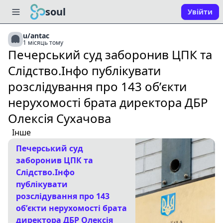
soul
Увійти
u/antac
1 місяць тому
Печерський суд заборонив ЦПК та
Слідство.Інфо публікувати
розслідування про 143 обʼєкти
нерухомості брата директора ДБР
Олексія Сухачова
Інше
Печерський суд
заборонив ЦПК та
Слідство.Інфо
публікувати
розслідування про 143
обʼєкти нерухомості брата
директора ДБР Олексія