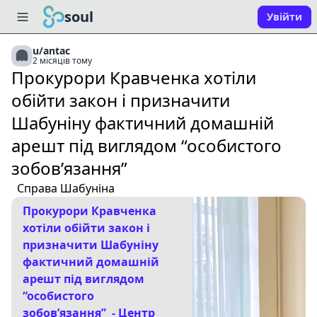
soul
Увійти
u/antac
2 місяців тому
Прокурори Кравченка хотіли
обійти закон і призначити
Шабуніну фактичний домашній
арешт під виглядом “особистого
зобовʼязання”
Справа Шабуніна
Прокурори Кравченка
хотіли обійти закон і
призначити Шабуніну
фактичний домашній
арешт під виглядом
“особистого
зобовʼязання” - Центр