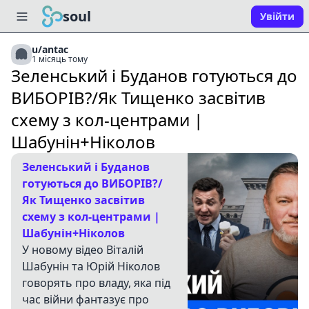
soul
Увійти
u/antac
1 місяць тому
Зеленський і Буданов готуються до
ВИБОРІВ?/Як Тищенко засвітив
схему з кол-центрами |
Шабунін+Ніколов
Зеленський і Буданов
готуються до ВИБОРІВ?/
Як Тищенко засвітив
схему з кол-центрами |
Шабунін+Ніколов
У новому відео Віталій
Шабунін та Юрій Ніколов
говорять про владу, яка під
час війни фантазує про