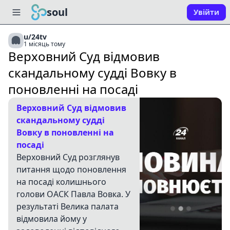
soul
Увійти
u/24tv
1 місяць тому
Верховний Суд відмовив
скандальному судді Вовку в
поновленні на посаді
Верховний Суд відмовив
скандальному судді
Вовку в поновленні на
посаді
Верховний Суд розглянув
питання щодо поновлення
на посаді колишнього
голови ОАСК Павла Вовка. У
результаті Велика палата
відмовила йому у