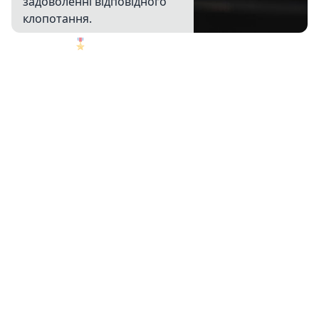
задоволенні відповідного
клопотання.
🎖️
1