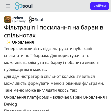
soul
Увійти
u/chex
Soul
1 рік тому
Фільтрація і посилання на барви в
спільнотах
✨ Оновлення
Тепер є можливість відфільтрувати публікації
спільноти по її барвам. Для користувачів - є
можливість клікнути на барву і побачити лише ті
публікації які її мають.
Для адміністраторів спільнот колись зʼявиться
можливість формувати меню з різними фільтрами.
Таке меню може виглядати якось так:
Оновлення платформи
- включає барви Оновлення і
Devlog