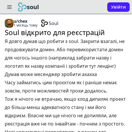
soul
Увійти
u/chex
Soul
1 місяць тому
Soul відкрито для реєстрацій
Я довго думав що робити з soul. Закрити взагалі, не
продовжувати домен. Або перевикористати домен
для чогось іншого (наприклад забрати назву і
логотип як назву компанії і зробити тут лендінг)
Думав може месенджер зробити ахахха
Часу займатись цим проєктом як і раніше немає
зовсім, проте можливостей трохи додалось.
Тож я нічого не втрачаю, якщо клод дипиляє проект
до більш-менш адекватного стану і ми його
відкриєм. Власне ми ще нічого не допиляли, але
реєстрація вже не по інвайтам - почнем з простого.