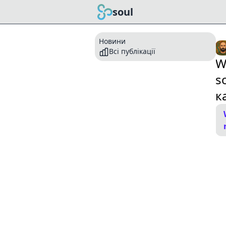
soul
Новини
Всі публікації
W
s
к