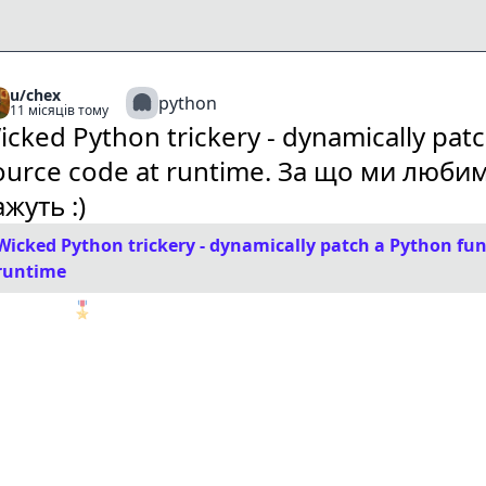
u/chex
python
11 місяців тому
icked Python trickery - dynamically patc
ource code at runtime. За що ми любим
ажуть :)
Wicked Python trickery - dynamically patch a Python fun
runtime
🎖️
1